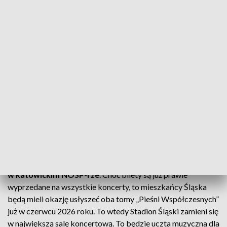
To miał być jednorazowy projekt.
Połączył z pozoru
odległe muzyczne światy - współczesność i śląski
regionalizm.
Po odniesionym sukcesie w 2021 roku, Zespół
Pieśni i Tańca „Śląsk” i Miuosh wracają na sceny sal
koncertowych z drugim albumem. To muzyczna podróż
przez życie zawarta w 13 utworach.
Choć na płycie pojawiają się
znani artyści, tacy jak Kayah,
Marcin Wyrostek, czy Krzysztof Zalewski, to są też
debiutanci. Wśród nich Dawid Tyszkowski
, który w
połowie pierwszej trasy koncertowej zastąpił Ralpha
Kamińskiego.
Trasa promująca nowy album rozpoczęła się 6 stycznia
w katowickim NOSP-rze
. Choć bilety są już prawie
wyprzedane na wszystkie koncerty, to mieszkańcy Śląska
będą mieli okazję usłyszeć oba tomy „Pieśni Współczesnych”
już w czerwcu 2026 roku. To wtedy Stadion Śląski zamieni się
w największą salę koncertową. To będzie uczta muzyczna dla