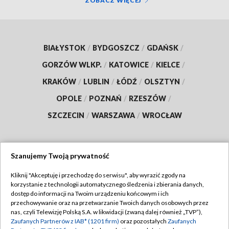
ZOBACZ WIĘCEJ
BIAŁYSTOK
/
BYDGOSZCZ
/
GDAŃSK
/
GORZÓW WLKP.
/
KATOWICE
/
KIELCE
/
KRAKÓW
/
LUBLIN
/
ŁÓDŹ
/
OLSZTYN
/
OPOLE
/
POZNAŃ
/
RZESZÓW
/
SZCZECIN
/
WARSZAWA
/
WROCŁAW
Szanujemy Twoją prywatność
Dołącz do nas:
Kliknij "Akceptuję i przechodzę do serwisu", aby wyrazić zgody na
korzystanie z technologii automatycznego śledzenia i zbierania danych,
TVP
dostęp do informacji na Twoim urządzeniu końcowym i ich
Abonament TVP
przechowywanie oraz na przetwarzanie Twoich danych osobowych przez
Regulamin TVP
nas, czyli Telewizję Polską S.A. w likwidacji (zwaną dalej również „TVP”),
Emisja w TVP
Polityka prywatności
Zaufanych Partnerów z IAB* (1201 firm)
oraz pozostałych
Zaufanych