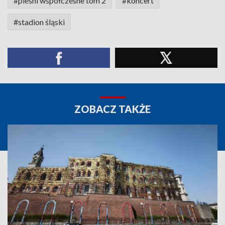
#pieśni współczesne tom 2
#koncert
#stadion śląski
ZOBACZ TAKŻE