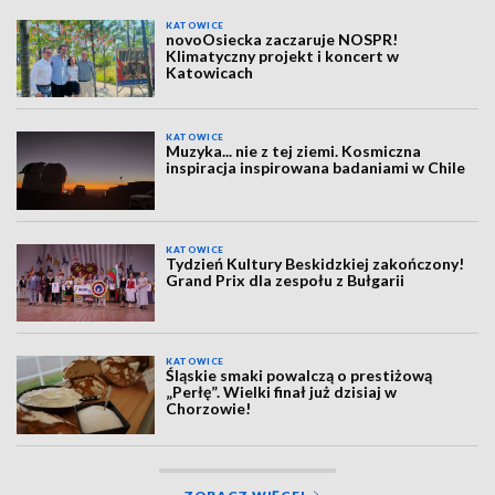
KATOWICE
novoOsiecka zaczaruje NOSPR!
Klimatyczny projekt i koncert w
Katowicach
KATOWICE
Muzyka... nie z tej ziemi. Kosmiczna
inspiracja inspirowana badaniami w Chile
KATOWICE
Tydzień Kultury Beskidzkiej zakończony!
Grand Prix dla zespołu z Bułgarii
KATOWICE
Śląskie smaki powalczą o prestiżową
„Perłę”. Wielki finał już dzisiaj w
Chorzowie!