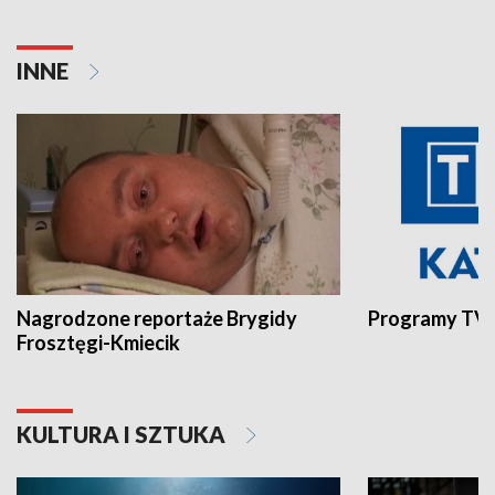
INNE
Nagrodzone reportaże Brygidy
Programy TVP
Frosztęgi-Kmiecik
KULTURA I SZTUKA