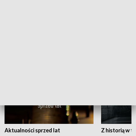
Papyn pyto
Rączka gotuje
HISTORIA
Aktualności sprzed lat
Z historią w tl