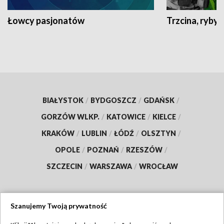
Łowcy pasjonatów
Trzcina, ryby 
BIAŁYSTOK
/
BYDGOSZCZ
/
GDAŃSK
/
GORZÓW WLKP.
/
KATOWICE
/
KIELCE
/
KRAKÓW
/
LUBLIN
/
ŁÓDŹ
/
OLSZTYN
/
OPOLE
/
POZNAŃ
/
RZESZÓW
/
SZCZECIN
/
WARSZAWA
/
WROCŁAW
Szanujemy Twoją prywatność
Dołącz do nas: