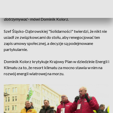
- To malutki krok do przodu w kontekście pierwotnych
decyzji, które przewidywały zamknięcie elektrowni już w tym
roku. Aczkolwiek pacta sunt servanda, umów należy
dotrzymywać
- mówi Dominik Kolorz.
Szef Śląsko-Dąbrowskiej "Solidarności" twierdzi, że nikt nie
usiadł ze związkowcami do stołu, aby renegocjować ten
zapis umowy społecznej, a decyzje są podejmowane
partykularnie.
Dominik Kolorz krytykuje Krajowy Plan w dziedzinie Energii i
Klimatu za to, że resort klimatu za mocno stawia w nim na
rozwój energii wiatrowej na morzu.