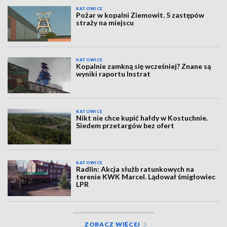
KATOWICE
Pożar w kopalni Ziemowit. 5 zastępów
straży na miejscu
KATOWICE
Kopalnie zamkną się wcześniej? Znane są
wyniki raportu Instrat
KATOWICE
Nikt nie chce kupić hałdy w Kostuchnie.
Siedem przetargów bez ofert
KATOWICE
Radlin: Akcja służb ratunkowych na
terenie KWK Marcel. Lądował śmigłowiec
LPR
ZOBACZ WIĘCEJ