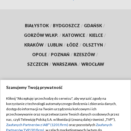
BIAŁYSTOK
/
BYDGOSZCZ
/
GDAŃSK
/
GORZÓW WLKP.
/
KATOWICE
/
KIELCE
/
KRAKÓW
/
LUBLIN
/
ŁÓDŹ
/
OLSZTYN
/
OPOLE
/
POZNAŃ
/
RZESZÓW
/
SZCZECIN
/
WARSZAWA
/
WROCŁAW
Szanujemy Twoją prywatność
Dołącz do nas:
Kliknij "Akceptuję i przechodzę do serwisu", aby wyrazić zgody na
korzystanie z technologii automatycznego śledzenia i zbierania danych,
TVP
dostęp do informacji na Twoim urządzeniu końcowym i ich
Abonament TVP
przechowywanie oraz na przetwarzanie Twoich danych osobowych przez
Regulamin TVP
nas, czyli Telewizję Polską S.A. w likwidacji (zwaną dalej również „TVP”),
Emisja w TVP
Polityka prywatności
Zaufanych Partnerów z IAB* (1201 firm)
oraz pozostałych
Zaufanych
Partnerów TVP (93 firm)
, w celach marketingowych (w tym do