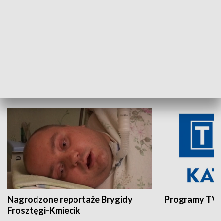
Aktualności sprzed lat
Z historią w tl
INNE
Nagrodzone reportaże Brygidy
Programy TVP
Frosztęgi-Kmiecik