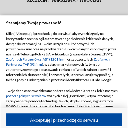
SZCZECIN
/
WARSZAWA
/
WROCŁAW
Szanujemy Twoją prywatność
Dołącz do nas:
Kliknij "Akceptuję i przechodzę do serwisu", aby wyrazić zgody na
korzystanie z technologii automatycznego śledzenia i zbierania danych,
TVP
dostęp do informacji na Twoim urządzeniu końcowym i ich
Abonament TVP
przechowywanie oraz na przetwarzanie Twoich danych osobowych przez
Regulamin TVP
nas, czyli Telewizję Polską S.A. w likwidacji (zwaną dalej również „TVP”),
Emisja w TVP
Polityka prywatności
Zaufanych Partnerów z IAB* (1201 firm)
oraz pozostałych
Zaufanych
Partnerów TVP (93 firm)
, w celach marketingowych (w tym do
Centrum informacji TVP
Moje zgody
zautomatyzowanego dopasowania reklam do Twoich zainteresowań i
mierzenia ich skuteczności) i pozostałych, które wskazujemy poniżej, a
Naziemna Telewizja Cyfrowa
Pomoc
także zgody na udostępnianie przez nas identyfikatora PPID do Google.
Sklep TVP
Biuro reklamy
Twoje dane osobowe zbierane podczas odwiedzania przez Ciebie naszych
Rada Programowa
Kontakt
poszczególnych serwisów
zwanych dalej „Portalem”, w tym informacje
zapisywane za pomocą technologii takich jak: pliki cookie, sygnalizatory
System NOS
WWW lub innych podobnych technologii umożliwiających świadczenie
dopasowanych i bezpiecznych usług, personalizację treści oraz reklam,
Informacje o nadawcy
Kanały
udostępnianie funkcji mediów społecznościowych oraz analizowanie
Akceptuję i przechodzę do serwisu
ruchu w Internecie.
Program dla prasy