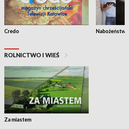
Credo
Nabożeństwa 
ROLNICTWO I WIEŚ
Za miastem