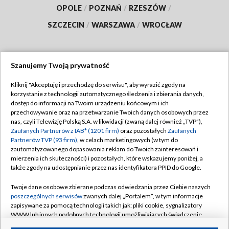
OPOLE
/
POZNAŃ
/
RZESZÓW
/
SZCZECIN
/
WARSZAWA
/
WROCŁAW
Szanujemy Twoją prywatność
Dołącz do nas:
Kliknij "Akceptuję i przechodzę do serwisu", aby wyrazić zgody na
korzystanie z technologii automatycznego śledzenia i zbierania danych,
TVP
dostęp do informacji na Twoim urządzeniu końcowym i ich
Abonament TVP
przechowywanie oraz na przetwarzanie Twoich danych osobowych przez
Regulamin TVP
nas, czyli Telewizję Polską S.A. w likwidacji (zwaną dalej również „TVP”),
Emisja w TVP
Polityka prywatności
Zaufanych Partnerów z IAB* (1201 firm)
oraz pozostałych
Zaufanych
Partnerów TVP (93 firm)
, w celach marketingowych (w tym do
Centrum informacji TVP
Moje zgody
zautomatyzowanego dopasowania reklam do Twoich zainteresowań i
mierzenia ich skuteczności) i pozostałych, które wskazujemy poniżej, a
Naziemna Telewizja Cyfrowa
Pomoc
także zgody na udostępnianie przez nas identyfikatora PPID do Google.
Sklep TVP
Biuro reklamy
Twoje dane osobowe zbierane podczas odwiedzania przez Ciebie naszych
Rada Programowa
Kontakt
poszczególnych serwisów
zwanych dalej „Portalem”, w tym informacje
zapisywane za pomocą technologii takich jak: pliki cookie, sygnalizatory
System NOS
WWW lub innych podobnych technologii umożliwiających świadczenie
dopasowanych i bezpiecznych usług, personalizację treści oraz reklam,
Informacje o nadawcy