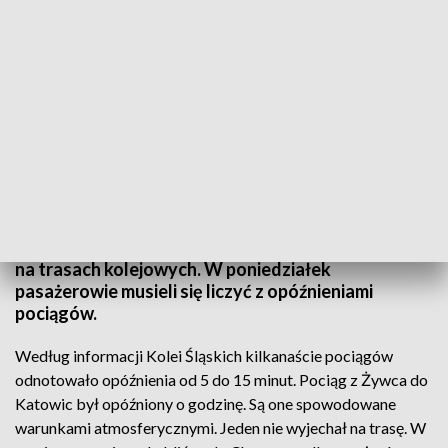
Pociąg z Żywca do Katowic był opóźniony o godzinę. Zdjęcie ilustracyjne: FB/
Śląskie. Pozytywna energia
Całonocne opady śniegu spowodowały utrudnienia
na trasach kolejowych. W poniedziałek
pasażerowie musieli się liczyć z opóźnieniami
pociągów.
Według informacji Kolei Śląskich kilkanaście pociągów
odnotowało opóźnienia od 5 do 15 minut. Pociąg z Żywca do
Katowic był opóźniony o godzinę. Są one spowodowane
warunkami atmosferycznymi. Jeden nie wyjechał na trasę. W