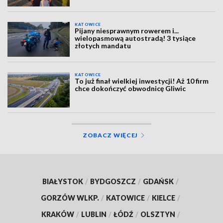
KATOWICE
Pijany niesprawnym rowerem i...
wielopasmową autostradą! 3 tysiące
złotych mandatu
KATOWICE
To już finał wielkiej inwestycji! Aż 10 firm
chce dokończyć obwodnicę Gliwic
ZOBACZ WIĘCEJ
BIAŁYSTOK
/
BYDGOSZCZ
/
GDAŃSK
/
GORZÓW WLKP.
/
KATOWICE
/
KIELCE
/
KRAKÓW
/
LUBLIN
/
ŁÓDŹ
/
OLSZTYN
/