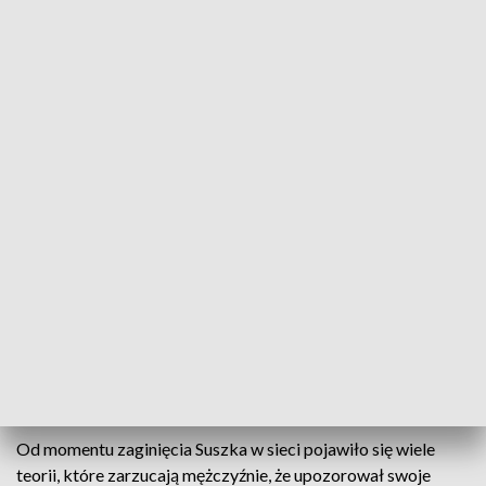
ZOBACZ WSZYSTKIE ODCINKI PROGRAMU
KTOKOLWIEK WIDZIAŁ, KTOKOLWIEK WIE
Sprawę przejęły Komenda Wojewódzka Policji w
Katowicach i Prokuratura Krajowa. Śledztwo prowadzone
jest przez Śląski Wydział Zamiejscowy Prokuratury
Krajowej. W śledztwie, tej jednej osobie ogłoszono zarzut z
art 189. par. 1 kodeksu karnego.
Ta osoba to Marian W. o pseudonimie "Maniek" - przyjaciel
zaginionego i właściciel stacji paliw w Czeladzi. Ma zarzut
pozbawienia wolności Sylwestra Suszka, jednak nie został
aresztowany, ma list żelazny.
Od momentu zaginięcia Suszka w sieci pojawiło się wiele
teorii, które zarzucają mężczyźnie, że upozorował swoje