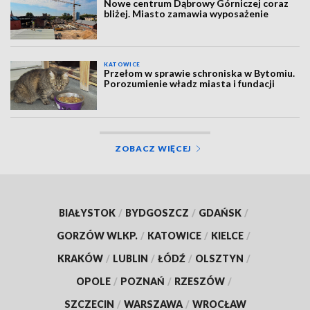
Nowe centrum Dąbrowy Górniczej coraz
bliżej. Miasto zamawia wyposażenie
KATOWICE
Przełom w sprawie schroniska w Bytomiu.
Porozumienie władz miasta i fundacji
ZOBACZ WIĘCEJ
BIAŁYSTOK
/
BYDGOSZCZ
/
GDAŃSK
/
GORZÓW WLKP.
/
KATOWICE
/
KIELCE
/
KRAKÓW
/
LUBLIN
/
ŁÓDŹ
/
OLSZTYN
/
OPOLE
/
POZNAŃ
/
RZESZÓW
/
SZCZECIN
/
WARSZAWA
/
WROCŁAW