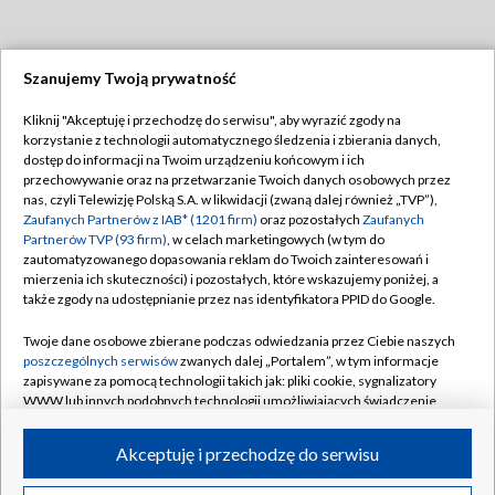
Szanujemy Twoją prywatność
Dołącz do nas:
Kliknij "Akceptuję i przechodzę do serwisu", aby wyrazić zgody na
korzystanie z technologii automatycznego śledzenia i zbierania danych,
TVP
dostęp do informacji na Twoim urządzeniu końcowym i ich
Abonament TVP
przechowywanie oraz na przetwarzanie Twoich danych osobowych przez
Regulamin TVP
nas, czyli Telewizję Polską S.A. w likwidacji (zwaną dalej również „TVP”),
Emisja w TVP
Polityka prywatności
Zaufanych Partnerów z IAB* (1201 firm)
oraz pozostałych
Zaufanych
Partnerów TVP (93 firm)
, w celach marketingowych (w tym do
Centrum informacji TVP
Moje zgody
zautomatyzowanego dopasowania reklam do Twoich zainteresowań i
mierzenia ich skuteczności) i pozostałych, które wskazujemy poniżej, a
Naziemna Telewizja Cyfrowa
Pomoc
także zgody na udostępnianie przez nas identyfikatora PPID do Google.
Sklep TVP
Biuro reklamy
Twoje dane osobowe zbierane podczas odwiedzania przez Ciebie naszych
Rada Programowa
Kontakt
poszczególnych serwisów
zwanych dalej „Portalem”, w tym informacje
zapisywane za pomocą technologii takich jak: pliki cookie, sygnalizatory
System NOS
WWW lub innych podobnych technologii umożliwiających świadczenie
dopasowanych i bezpiecznych usług, personalizację treści oraz reklam,
Informacje o nadawcy
Kanały
udostępnianie funkcji mediów społecznościowych oraz analizowanie
Akceptuję i przechodzę do serwisu
ruchu w Internecie.
Program dla prasy
©2026 Telewizja Polska S.A. w likwidacji