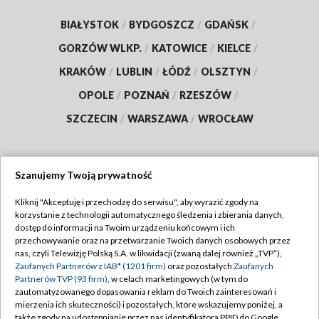
BIAŁYSTOK
/
BYDGOSZCZ
/
GDAŃSK
/
GORZÓW WLKP.
/
KATOWICE
/
KIELCE
/
KRAKÓW
/
LUBLIN
/
ŁÓDŹ
/
OLSZTYN
/
OPOLE
/
POZNAŃ
/
RZESZÓW
/
SZCZECIN
/
WARSZAWA
/
WROCŁAW
Szanujemy Twoją prywatność
Dołącz do nas:
Kliknij "Akceptuję i przechodzę do serwisu", aby wyrazić zgody na
korzystanie z technologii automatycznego śledzenia i zbierania danych,
TVP
dostęp do informacji na Twoim urządzeniu końcowym i ich
Abonament TVP
przechowywanie oraz na przetwarzanie Twoich danych osobowych przez
Regulamin TVP
nas, czyli Telewizję Polską S.A. w likwidacji (zwaną dalej również „TVP”),
Emisja w TVP
Polityka prywatności
Zaufanych Partnerów z IAB* (1201 firm)
oraz pozostałych
Zaufanych
Partnerów TVP (93 firm)
, w celach marketingowych (w tym do
Centrum informacji TVP
Moje zgody
zautomatyzowanego dopasowania reklam do Twoich zainteresowań i
mierzenia ich skuteczności) i pozostałych, które wskazujemy poniżej, a
Naziemna Telewizja Cyfrowa
Pomoc
także zgody na udostępnianie przez nas identyfikatora PPID do Google.