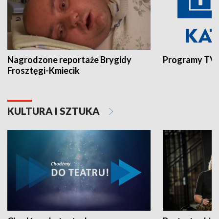
Nagrodzone reportaże Brygidy
Programy TVP
Frosztęgi-Kmiecik
KULTURA I SZTUKA