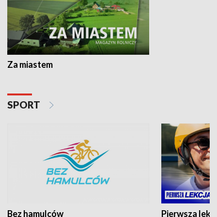
Za miastem
SPORT
Bez hamulców
Pierwsza lekc