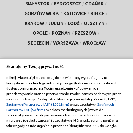
BIAŁYSTOK
/
BYDGOSZCZ
/
GDAŃSK
/
GORZÓW WLKP.
/
KATOWICE
/
KIELCE
/
KRAKÓW
/
LUBLIN
/
ŁÓDŹ
/
OLSZTYN
/
OPOLE
/
POZNAŃ
/
RZESZÓW
/
SZCZECIN
/
WARSZAWA
/
WROCŁAW
Szanujemy Twoją prywatność
Dołącz do nas:
Kliknij "Akceptuję i przechodzę do serwisu", aby wyrazić zgody na
korzystanie z technologii automatycznego śledzenia i zbierania danych,
TVP
dostęp do informacji na Twoim urządzeniu końcowym i ich
Abonament TVP
przechowywanie oraz na przetwarzanie Twoich danych osobowych przez
Regulamin TVP
nas, czyli Telewizję Polską S.A. w likwidacji (zwaną dalej również „TVP”),
Emisja w TVP
Polityka prywatności
Zaufanych Partnerów z IAB* (1201 firm)
oraz pozostałych
Zaufanych
Partnerów TVP (93 firm)
, w celach marketingowych (w tym do
Centrum informacji TVP
Moje zgody
zautomatyzowanego dopasowania reklam do Twoich zainteresowań i
mierzenia ich skuteczności) i pozostałych, które wskazujemy poniżej, a
Naziemna Telewizja Cyfrowa
Pomoc
także zgody na udostępnianie przez nas identyfikatora PPID do Google.
Sklep TVP