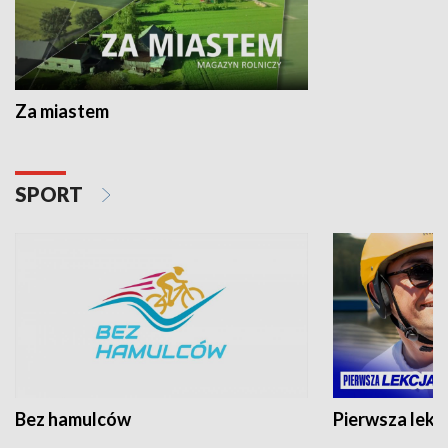
Za miastem
SPORT
Bez hamulców
Pierwsza lekc