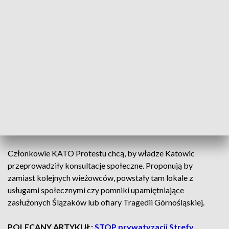
ZOBACZ CAŁE WYDANIE
AKTUALNOŚCI, 23.01.2025, GODZ.
18.30
Aktywiści protestują przeciwko prywatyzacji działek w
Strefie Kultury, gdzie jeszcze kilka lat temu miał powstać
zielony skwer. W 2020 roku radni zmienili miejski plan
zagospodarowania przestrzennego. Aktualnie teren jest
wystawiony na sprzedaż. Przetarg ma się odbyć 24 lutego.
Członkowie KATO Protestu chcą, by władze Katowic
przeprowadziły konsultacje społeczne. Proponują by
zamiast kolejnych wieżowców, powstały tam lokale z
usługami społecznymi czy pomniki upamiętniające
zasłużonych Ślązaków lub ofiary Tragedii Górnośląskiej.
POLECANY ARTYKUŁ:
STOP prywatyzacji Strefy