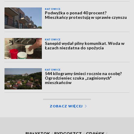
KATOWICE
Podwyżka o ponad 40 procent?
Mieszkańcy protestują w sprawie czynszu
KATOWICE
Sanepid wydał pilny komunikat. Woda w
Łazach niezdatna do spożycia
KATOWICE
544 kilogramy śmieci rocznie na osobę?
Ogrodzieniec szuka „zaginionych"
mieszkańców
ZOBACZ WIĘCEJ
BIAŁYSTOK
/
BYDGOSZCZ
/
GDAŃSK
/