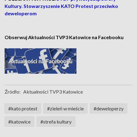
Kultury. Stowarzyszenie KATO Protest przeciwko
deweloperom
Obserwuj Aktualności TVP3 Katowice na Facebooku
Źródło:
Aktualności TVP3 Katowice
#kato protest
#zieleń w mieście
#deweloperzy
#katowice
#strefa kultury