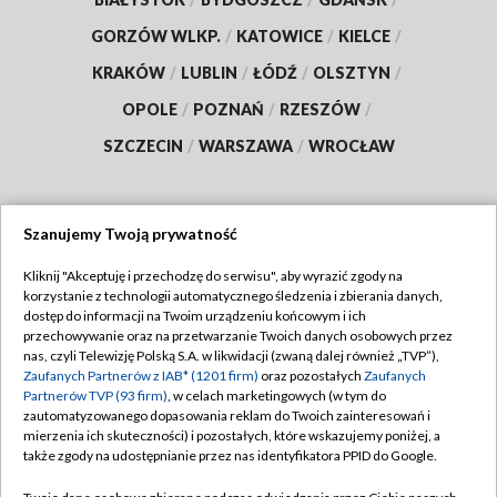
GORZÓW WLKP.
/
KATOWICE
/
KIELCE
/
KRAKÓW
/
LUBLIN
/
ŁÓDŹ
/
OLSZTYN
/
OPOLE
/
POZNAŃ
/
RZESZÓW
/
SZCZECIN
/
WARSZAWA
/
WROCŁAW
Szanujemy Twoją prywatność
Dołącz do nas:
Kliknij "Akceptuję i przechodzę do serwisu", aby wyrazić zgody na
korzystanie z technologii automatycznego śledzenia i zbierania danych,
TVP
dostęp do informacji na Twoim urządzeniu końcowym i ich
Abonament TVP
przechowywanie oraz na przetwarzanie Twoich danych osobowych przez
Regulamin TVP
nas, czyli Telewizję Polską S.A. w likwidacji (zwaną dalej również „TVP”),
Emisja w TVP
Polityka prywatności
Zaufanych Partnerów z IAB* (1201 firm)
oraz pozostałych
Zaufanych
Partnerów TVP (93 firm)
, w celach marketingowych (w tym do
Centrum informacji TVP
Moje zgody
zautomatyzowanego dopasowania reklam do Twoich zainteresowań i
mierzenia ich skuteczności) i pozostałych, które wskazujemy poniżej, a
Naziemna Telewizja Cyfrowa
Pomoc
także zgody na udostępnianie przez nas identyfikatora PPID do Google.
Sklep TVP
Biuro reklamy