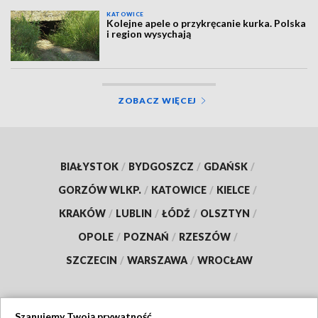
KATOWICE
Kolejne apele o przykręcanie kurka. Polska
i region wysychają
ZOBACZ WIĘCEJ
BIAŁYSTOK
/
BYDGOSZCZ
/
GDAŃSK
/
GORZÓW WLKP.
/
KATOWICE
/
KIELCE
/
KRAKÓW
/
LUBLIN
/
ŁÓDŹ
/
OLSZTYN
/
OPOLE
/
POZNAŃ
/
RZESZÓW
/
SZCZECIN
/
WARSZAWA
/
WROCŁAW
Szanujemy Twoją prywatność