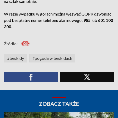
na szlak samotnie.
W razie wypadku w górach można wezwać GOPR dzwoniąc
pod bezpłatny numer telefonu alarmowego:
985
lub
601 100
300.
Źródło:
#beskidy
#pogoda w beskidach
ZOBACZ TAKŻE