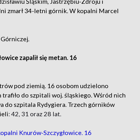
zisławiu Śląskim, Jastrzębiu-Zdroju i
i zmarł 34-letni górnik. W kopalni Marcel
Górniczej.
owice zapalił się metan. 16
trów pod ziemią. 16 osobom udzielono
trafiło do szpitali woj. śląskiego. Wśród nich
 do szpitala Rydygiera. Trzech górników
eli
: 42, 31 oraz 28 lat.
kopalni Knurów-Szczygłowice. 16