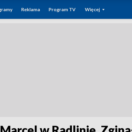
gramy
Reklama
Program TV
Więcej
Marcel w Radlinie. Zginą