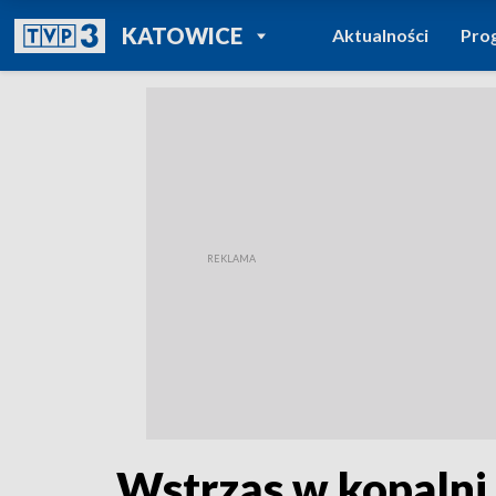
POWRÓT DO
KATOWICE
Aktualności
Pro
TVP REGIONY
Wstrząs w kopalni 