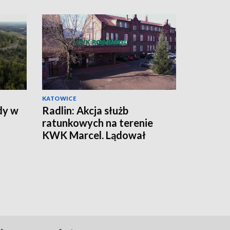
KATOWICE
dy w
Radlin: Akcja służb
ratunkowych na terenie
KWK Marcel. Lądował
śmigłowiec LPR