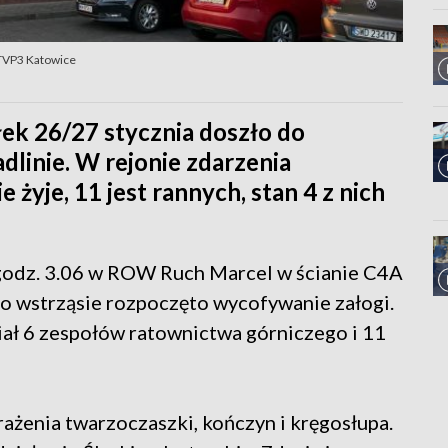
 TVP3 Katowice
łek 26/27 stycznia doszło do
dlinie. W rejonie zdarzenia
 żyje, 11 jest rannych, stan 4 z nich
 godz. 3.06 w ROW Ruch Marcel w ścianie C4A
o wstrząsie rozpoczęto wycofywanie załogi.
iał 6 zespołów ratownictwa górniczego i 11
ażenia twarzoczaszki, kończyn i kręgosłupa.