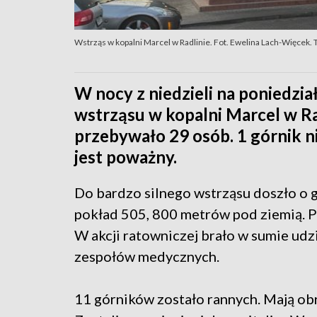
Wstrząs w kopalni Marcel w Radlinie. Fot. Ewelina Lach-Więcek.
W nocy z niedzieli na poniedzia
wstrząsu w kopalni Marcel w Ra
przebywało 29 osób. 1 górnik nie
jest poważny.
Do bardzo silnego wstrząsu doszło o
pokład 505, 800 metrów pod ziemią. P
W akcji ratowniczej brało w sumie udz
zespołów medycznych.
11 górników zostało rannych. Mają obr