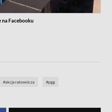
e na Facebooku
#akcja ratownicza
#pgg