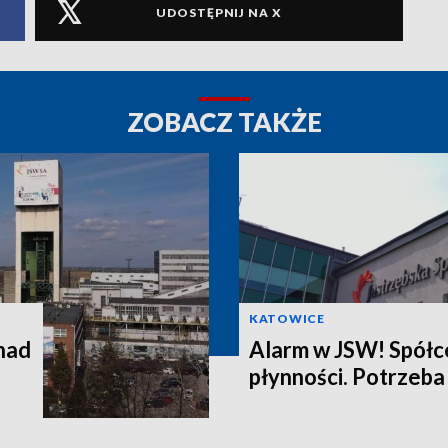
UDOSTĘPNIJ NA X
ZOBACZ TAKŻE
KATOWICE
nad
Alarm w JSW! Spółce
płynności. Potrzeba 