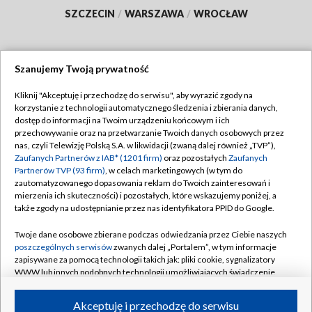
SZCZECIN
/
WARSZAWA
/
WROCŁAW
Szanujemy Twoją prywatność
Dołącz do nas:
Kliknij "Akceptuję i przechodzę do serwisu", aby wyrazić zgody na
korzystanie z technologii automatycznego śledzenia i zbierania danych,
TVP
dostęp do informacji na Twoim urządzeniu końcowym i ich
Abonament TVP
przechowywanie oraz na przetwarzanie Twoich danych osobowych przez
Regulamin TVP
nas, czyli Telewizję Polską S.A. w likwidacji (zwaną dalej również „TVP”),
Emisja w TVP
Polityka prywatności
Zaufanych Partnerów z IAB* (1201 firm)
oraz pozostałych
Zaufanych
Partnerów TVP (93 firm)
, w celach marketingowych (w tym do
Centrum informacji TVP
Moje zgody
zautomatyzowanego dopasowania reklam do Twoich zainteresowań i
mierzenia ich skuteczności) i pozostałych, które wskazujemy poniżej, a
Naziemna Telewizja Cyfrowa
Pomoc
także zgody na udostępnianie przez nas identyfikatora PPID do Google.
Sklep TVP
Biuro reklamy
Twoje dane osobowe zbierane podczas odwiedzania przez Ciebie naszych
Rada Programowa
Kontakt
poszczególnych serwisów
zwanych dalej „Portalem”, w tym informacje
zapisywane za pomocą technologii takich jak: pliki cookie, sygnalizatory
System NOS
WWW lub innych podobnych technologii umożliwiających świadczenie
dopasowanych i bezpiecznych usług, personalizację treści oraz reklam,
Informacje o nadawcy
Kanały
udostępnianie funkcji mediów społecznościowych oraz analizowanie
Akceptuję i przechodzę do serwisu
ruchu w Internecie.
Program dla prasy