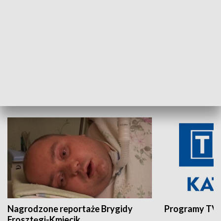
Aktualności sprzed lat
Z historią w tl
INNE
Nagrodzone reportaże Brygidy
Programy TVP
Frosztęgi-Kmiecik