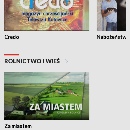
Credo
Nabożeństwa 
ROLNICTWO I WIEŚ
Za miastem