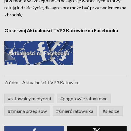
przemoc, a w szczególności na agresję wobec tych, którzy
ratują ludzkie życie, dla agresora może być przyzwoleniem na
zbrodnię.
Obserwuj Aktualności TVP3 Katowice na Facebooku
Źródło:
Aktualności TVP3 Katowice
#ratownicy medyczni
#pogotowie ratunkowe
#zmiana przepisów
#śmierć ratownika
#siedlce