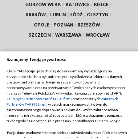
GORZÓW WLKP.
/
KATOWICE
/
KIELCE
/
KRAKÓW
/
LUBLIN
/
ŁÓDŹ
/
OLSZTYN
/
OPOLE
/
POZNAŃ
/
RZESZÓW
/
SZCZECIN
/
WARSZAWA
/
WROCŁAW
Szanujemy Twoją prywatność
Dołącz do nas:
Kliknij "Akceptuję i przechodzę do serwisu", aby wyrazić zgody na
korzystanie z technologii automatycznego śledzenia i zbierania danych,
TVP
dostęp do informacji na Twoim urządzeniu końcowym i ich
Abonament TVP
przechowywanie oraz na przetwarzanie Twoich danych osobowych przez
Regulamin TVP
nas, czyli Telewizję Polską S.A. w likwidacji (zwaną dalej również „TVP”),
Emisja w TVP
Polityka prywatności
Zaufanych Partnerów z IAB* (1201 firm)
oraz pozostałych
Zaufanych
Partnerów TVP (93 firm)
, w celach marketingowych (w tym do
Centrum informacji TVP
Moje zgody
zautomatyzowanego dopasowania reklam do Twoich zainteresowań i
mierzenia ich skuteczności) i pozostałych, które wskazujemy poniżej, a
Naziemna Telewizja Cyfrowa
Pomoc
także zgody na udostępnianie przez nas identyfikatora PPID do Google.
Sklep TVP
Biuro reklamy
Twoje dane osobowe zbierane podczas odwiedzania przez Ciebie naszych
Rada Programowa