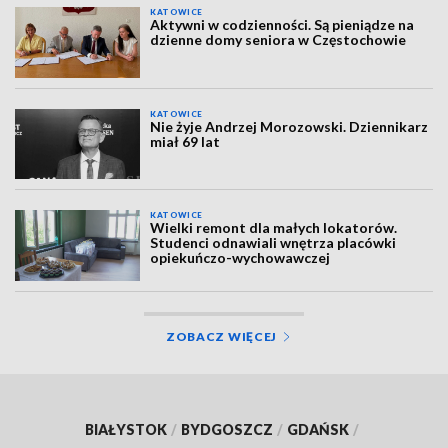
KATOWICE
Aktywni w codzienności. Są pieniądze na
dzienne domy seniora w Częstochowie
KATOWICE
Nie żyje Andrzej Morozowski. Dziennikarz
miał 69 lat
KATOWICE
Wielki remont dla małych lokatorów.
Studenci odnawiali wnętrza placówki
opiekuńczo-wychowawczej
ZOBACZ WIĘCEJ
BIAŁYSTOK
/
BYDGOSZCZ
/
GDAŃSK
/