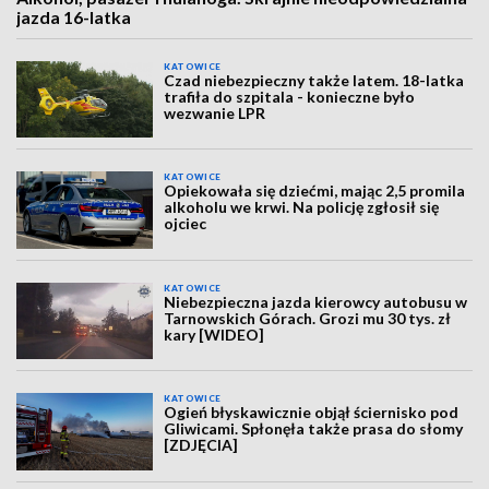
jazda 16-latka
KATOWICE
Czad niebezpieczny także latem. 18-latka
trafiła do szpitala - konieczne było
wezwanie LPR
KATOWICE
Opiekowała się dziećmi, mając 2,5 promila
alkoholu we krwi. Na policję zgłosił się
ojciec
KATOWICE
Niebezpieczna jazda kierowcy autobusu w
Tarnowskich Górach. Grozi mu 30 tys. zł
kary [WIDEO]
KATOWICE
Ogień błyskawicznie objął ściernisko pod
Gliwicami. Spłonęła także prasa do słomy
[ZDJĘCIA]