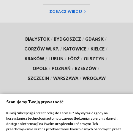
ZOBACZ WIĘCEJ
BIAŁYSTOK
/
BYDGOSZCZ
/
GDAŃSK
/
GORZÓW WLKP.
/
KATOWICE
/
KIELCE
/
KRAKÓW
/
LUBLIN
/
ŁÓDŹ
/
OLSZTYN
/
OPOLE
/
POZNAŃ
/
RZESZÓW
/
SZCZECIN
/
WARSZAWA
/
WROCŁAW
Szanujemy Twoją prywatność
Dołącz do nas:
Kliknij "Akceptuję i przechodzę do serwisu", aby wyrazić zgody na
korzystanie z technologii automatycznego śledzenia i zbierania danych,
TVP
dostęp do informacji na Twoim urządzeniu końcowym i ich
Abonament TVP
przechowywanie oraz na przetwarzanie Twoich danych osobowych przez
Regulamin TVP