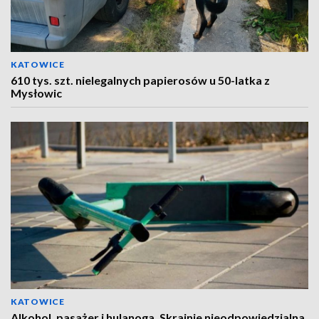
KATOWICE
610 tys. szt. nielegalnych papierosów u 50-latka z
Mysłowic
KATOWICE
Alkohol, pasażer i hulanoga. Skrajnie nieodpowiedzialna