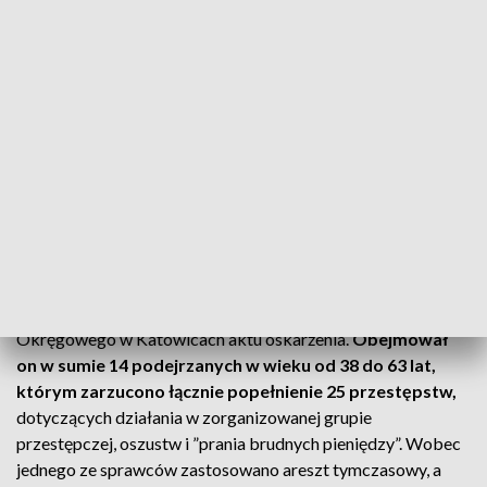
dokumentacją i był wprowadzany do obrotu w Polsce.
Jednak już nie jako olej formowy, tylko napędowy.
Jak ustalili śledczy, swoim działaniem sprawcy spowodowali
uszczuplenie Skarbu Państwa
w podatku akcyzowym na
kwotę 88,5 miliona złotych, a w podatku VAT na 25
milionów złotych.
Prowadzący sprawę zebrali materiał dowodowy,
pozwalający na skierowanie przez Śląski Wydział
Zamiejscowy Departamentu ds. Przestępczości
Zorganizowanej i Korupcji Prokuratury Krajowej do Sądu
Okręgowego w Katowicach aktu oskarżenia.
Obejmował
on w sumie 14 podejrzanych w wieku od 38 do 63 lat,
którym zarzucono łącznie popełnienie 25 przestępstw,
dotyczących działania w zorganizowanej grupie
przestępczej, oszustw i ”prania brudnych pieniędzy”. Wobec
jednego ze sprawców zastosowano areszt tymczasowy, a