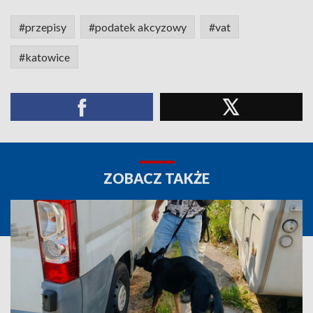
#przepisy
#podatek akcyzowy
#vat
#katowice
ZOBACZ TAKŻE