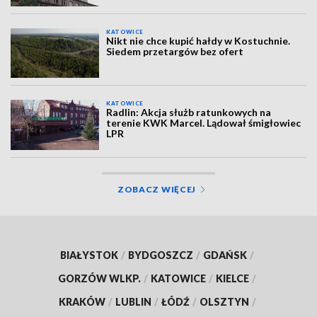
KATOWICE
Nikt nie chce kupić hałdy w Kostuchnie.
Siedem przetargów bez ofert
KATOWICE
Radlin: Akcja służb ratunkowych na
terenie KWK Marcel. Lądował śmigłowiec
LPR
ZOBACZ WIĘCEJ
BIAŁYSTOK
/
BYDGOSZCZ
/
GDAŃSK
/
GORZÓW WLKP.
/
KATOWICE
/
KIELCE
/
KRAKÓW
/
LUBLIN
/
ŁÓDŹ
/
OLSZTYN
/