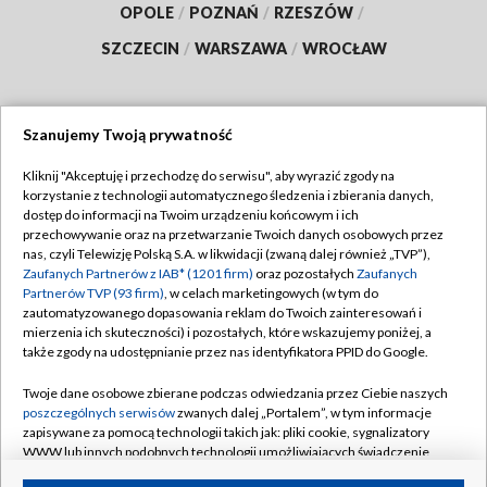
OPOLE
/
POZNAŃ
/
RZESZÓW
/
SZCZECIN
/
WARSZAWA
/
WROCŁAW
Szanujemy Twoją prywatność
Dołącz do nas:
Kliknij "Akceptuję i przechodzę do serwisu", aby wyrazić zgody na
korzystanie z technologii automatycznego śledzenia i zbierania danych,
TVP
dostęp do informacji na Twoim urządzeniu końcowym i ich
Abonament TVP
przechowywanie oraz na przetwarzanie Twoich danych osobowych przez
Regulamin TVP
nas, czyli Telewizję Polską S.A. w likwidacji (zwaną dalej również „TVP”),
Emisja w TVP
Polityka prywatności
Zaufanych Partnerów z IAB* (1201 firm)
oraz pozostałych
Zaufanych
Partnerów TVP (93 firm)
, w celach marketingowych (w tym do
Centrum informacji TVP
Moje zgody
zautomatyzowanego dopasowania reklam do Twoich zainteresowań i
mierzenia ich skuteczności) i pozostałych, które wskazujemy poniżej, a
Naziemna Telewizja Cyfrowa
Pomoc
także zgody na udostępnianie przez nas identyfikatora PPID do Google.
Sklep TVP
Biuro reklamy
Twoje dane osobowe zbierane podczas odwiedzania przez Ciebie naszych
Rada Programowa
Kontakt
poszczególnych serwisów
zwanych dalej „Portalem”, w tym informacje
zapisywane za pomocą technologii takich jak: pliki cookie, sygnalizatory
System NOS
WWW lub innych podobnych technologii umożliwiających świadczenie
dopasowanych i bezpiecznych usług, personalizację treści oraz reklam,
Informacje o nadawcy
Kanały