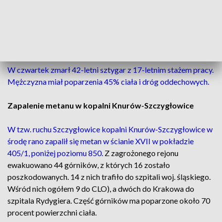
W sobotę po godz. 16. zmarł 31-letni najciężej
poszkodowany z górników. Miał oparzone 80 proc.
powierzchni ciała
.
W czwartek zmarł 42-letni sztygar z 17-letnim stażem pracy.
Mężczyzna miał poparzenia 45% ciała i dróg oddechowych.
Zapalenie metanu w kopalni Knurów-Szczygłowice
W tzw. ruchu Szczygłowice kopalni Knurów-Szczygłowice w
środę rano zapalił się metan w ścianie XVII w pokładzie
405/1, poniżej poziomu 850.
Z zagrożonego rejonu
ewakuowano 44 górników, z których 16 zostało
poszkodowanych. 14 z nich trafiło do szpitali woj. śląskiego.
Wśród nich ogółem 9 do CLO), a dwóch do Krakowa do
szpitala Rydygiera. Część górników ma poparzone około 70
procent powierzchni ciała.