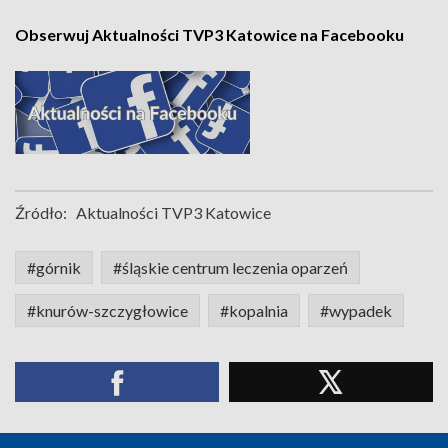
Obserwuj Aktualności TVP3 Katowice na Facebooku
Źródło:
Aktualności TVP3 Katowice
#górnik
#śląskie centrum leczenia oparzeń
#knurów-szczygłowice
#kopalnia
#wypadek