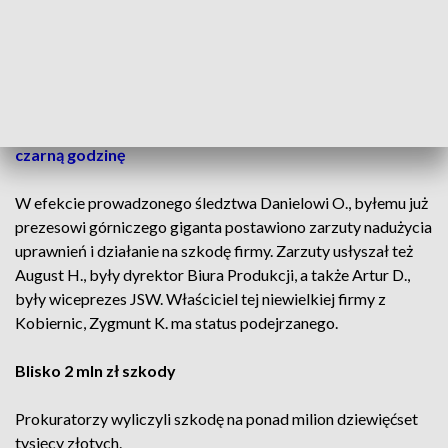
kiedy zmienił się zarząd JSW, została w tej sprawie
poinformowana Prokuratura Okręgowa w Gliwicach.
Najpierw tę sprawę badali śledczy i policjanci z Jastrzębia-
Zdroju, a następnie prokuratorzy z Gliwic.
CZYTAJ TAKŻE:
JSW sięga głębiej po oszczędności na
czarną godzinę
W efekcie prowadzonego śledztwa Danielowi O., byłemu już
prezesowi górniczego giganta postawiono zarzuty nadużycia
uprawnień i działanie na szkodę firmy. Zarzuty usłyszał też
August H., były dyrektor Biura Produkcji, a także Artur D.,
były wiceprezes JSW. Właściciel tej niewielkiej firmy z
Kobiernic, Zygmunt K. ma status podejrzanego.
Blisko 2 mln zł szkody
Prokuratorzy wyliczyli szkodę na ponad milion dziewięćset
tysięcy złotych.