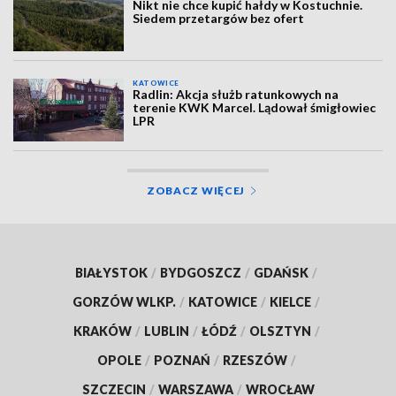
Nikt nie chce kupić hałdy w Kostuchnie.
Siedem przetargów bez ofert
KATOWICE
Radlin: Akcja służb ratunkowych na
terenie KWK Marcel. Lądował śmigłowiec
LPR
ZOBACZ WIĘCEJ
BIAŁYSTOK
/
BYDGOSZCZ
/
GDAŃSK
/
GORZÓW WLKP.
/
KATOWICE
/
KIELCE
/
KRAKÓW
/
LUBLIN
/
ŁÓDŹ
/
OLSZTYN
/
OPOLE
/
POZNAŃ
/
RZESZÓW
/
SZCZECIN
/
WARSZAWA
/
WROCŁAW