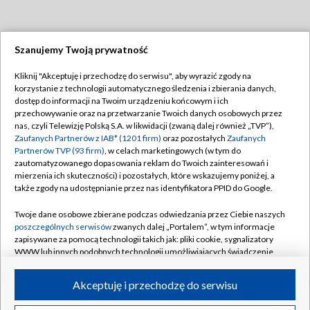
Szanujemy Twoją prywatność
Dołącz do nas:
Kliknij "Akceptuję i przechodzę do serwisu", aby wyrazić zgody na
korzystanie z technologii automatycznego śledzenia i zbierania danych,
TVP
dostęp do informacji na Twoim urządzeniu końcowym i ich
Abonament TVP
przechowywanie oraz na przetwarzanie Twoich danych osobowych przez
Regulamin TVP
nas, czyli Telewizję Polską S.A. w likwidacji (zwaną dalej również „TVP”),
Emisja w TVP
Polityka prywatności
Zaufanych Partnerów z IAB* (1201 firm)
oraz pozostałych
Zaufanych
Partnerów TVP (93 firm)
, w celach marketingowych (w tym do
Centrum informacji TVP
Moje zgody
zautomatyzowanego dopasowania reklam do Twoich zainteresowań i
mierzenia ich skuteczności) i pozostałych, które wskazujemy poniżej, a
Naziemna Telewizja Cyfrowa
Pomoc
także zgody na udostępnianie przez nas identyfikatora PPID do Google.
Sklep TVP
Biuro reklamy
Twoje dane osobowe zbierane podczas odwiedzania przez Ciebie naszych
Rada Programowa
Kontakt
poszczególnych serwisów
zwanych dalej „Portalem”, w tym informacje
zapisywane za pomocą technologii takich jak: pliki cookie, sygnalizatory
System NOS
WWW lub innych podobnych technologii umożliwiających świadczenie
dopasowanych i bezpiecznych usług, personalizację treści oraz reklam,
Informacje o nadawcy
Kanały
udostępnianie funkcji mediów społecznościowych oraz analizowanie
Akceptuję i przechodzę do serwisu
ruchu w Internecie.
Program dla prasy
©2026 Telewizja Polska S.A. w likwidacji