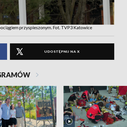
e pociągiem przyspieszonym. Fot. TVP3 Katowice
UDOSTĘPNIJ NA X
OGRAMÓW