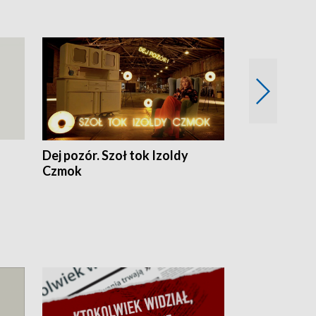
Dej pozór. Szoł tok Izoldy
Dzień z blisk
Czmok