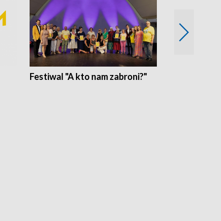
Festiwal "A kto nam zabroni?"
Mikrokosmo