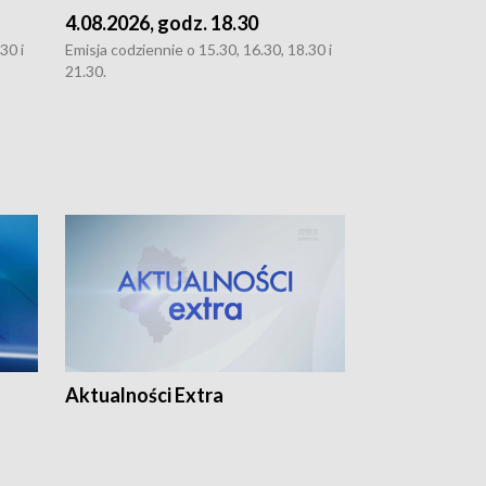
4.08.2026, godz. 18.30
3.08.2026, g
30 i
Emisja codziennie o 15.30, 16.30, 18.30 i
Emisja codziennie
21.30.
oraz 21.30
Aktualności Extra