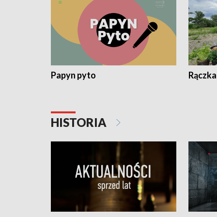
Papyn pyto
Rączka
HISTORIA