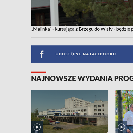
„Malinka” - kursująca z Brzegu do Wisły - będzi
UDOSTĘPNIJ NA FACEBOOKU
NAJNOWSZE WYDANIA PR