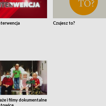
nterwencja
Czujesz to?
aże i filmy dokumentalne
towice