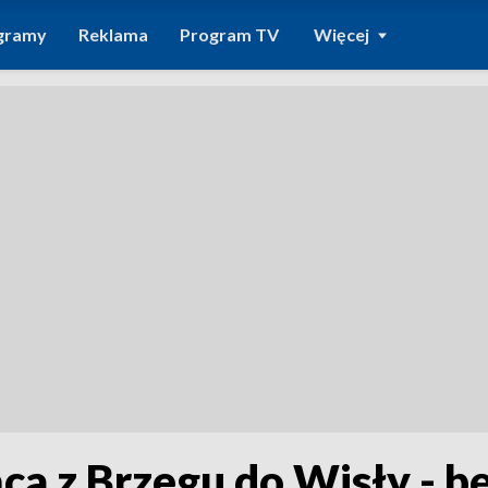
gramy
Reklama
Program TV
Więcej
ąca z Brzegu do Wisły - b