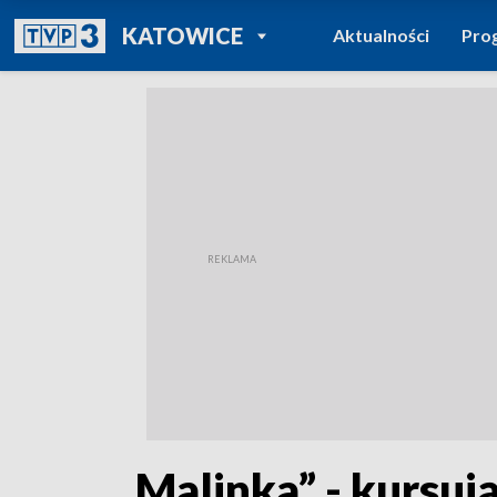
POWRÓT DO
KATOWICE
Aktualności
Pro
TVP REGIONY
„Malinka” - kursuj