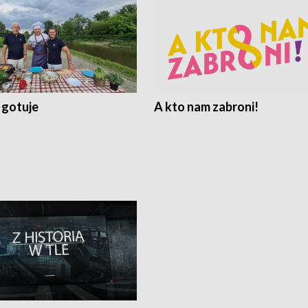
 gotuje
A kto nam zabroni!