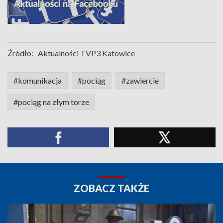
Źródło:
Aktualności TVP3 Katowice
#komunikacja
#pociąg
#zawiercie
#pociąg na złym torze
ZOBACZ TAKŻE