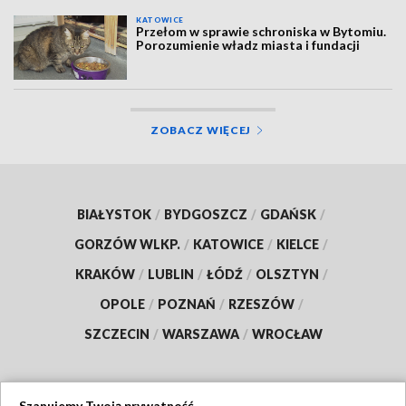
KATOWICE
Przełom w sprawie schroniska w Bytomiu.
Porozumienie władz miasta i fundacji
ZOBACZ WIĘCEJ
BIAŁYSTOK
/
BYDGOSZCZ
/
GDAŃSK
/
GORZÓW WLKP.
/
KATOWICE
/
KIELCE
/
KRAKÓW
/
LUBLIN
/
ŁÓDŹ
/
OLSZTYN
/
OPOLE
/
POZNAŃ
/
RZESZÓW
/
SZCZECIN
/
WARSZAWA
/
WROCŁAW
Szanujemy Twoją prywatność