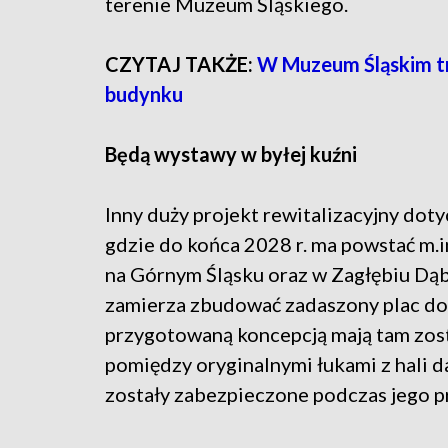
terenie Muzeum Śląskiego.
CZYTAJ TAKŻE:
W Muzeum Śląskim tr
budynku
Będą wystawy w byłej kuźni
Inny duży projekt rewitalizacyjny dot
gdzie do końca 2028 r. ma powstać m.i
na Górnym Śląsku oraz w Zagłębiu Dą
zamierza zbudować zadaszony plac do
przygotowaną koncepcją mają tam zos
pomiędzy oryginalnymi łukami z hali
zostały zabezpieczone podczas jego 