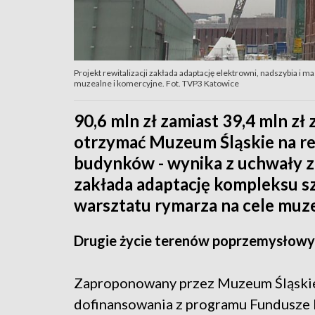
Projekt rewitalizacji zakłada adaptację elektrowni, nadszybia i 
muzealne i komercyjne. Fot. TVP3 Katowice
90,6 mln zł zamiast 39,4 mln zł
otrzymać Muzeum Śląskie na re
budynków - wynika z uchwały za
zakłada adaptację kompleksu szy
warsztatu rymarza na cele muz
Drugie życie terenów poprzemysłow
Zaproponowany przez Muzeum Śląskie p
dofinansowania z programu Fundusze 