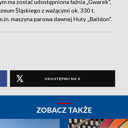
ym ma zostać udostępniona łaźnia „Gwarek”,
zeum Śląskiego z ważącymi ok. 330 t.
m.in. maszyna parowa dawnej Huty „Baildon”.
UDOSTĘPNIJ NA X
ZOBACZ TAKŻE