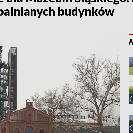
opalnianych budynków
A