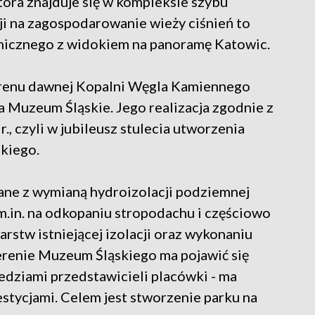
tóra znajduje się w kompleksie szybu
ji na zagospodarowanie wieży ciśnień to
micznego z widokiem na panoramę Katowic.
 terenu dawnej Kopalni Węgla Kamiennego
ła Muzeum Śląskie. Jego realizacja zgodnie z
, czyli w jubileusz stulecia utworzenia
skiego.
ane z wymianą hydroizolacji podziemnej
m.in. na odkopaniu stropodachu i częściowo
rstw istniejącej izolacji oraz wykonaniu
terenie Muzeum Śląskiego ma pojawić się
iedziami przedstawicieli placówki - ma
stycjami. Celem jest stworzenie parku na