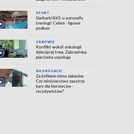
SPORT
Siatkarki BKS-u wznowiły
treningi! Celem - ligowe
podium
ZDROWIE
Konflikt wokół onkologii
dziecięcej trwa. Zabrzańska
placówka uspokaja
NA DROGACH
Za kółkiem mimo zakazów.
Czy ministerstwo zaostrzy
kary dla kierowców -
recydywistów?