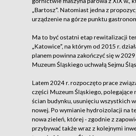
górnictwie maszyna parowa z XIX w., k
„Bartosz”. Natomiast jedna z propozyc
urządzenie na górze punktu gastrono
Ma to być ostatni etap rewitalizacji
„Katowice”, na którym od 2015 r. dzia
planem powinna zakończyć się w 2029 r.
Muzeum Śląskiego uchwałą Sejmu Ślą
Latem 2024 r. rozpoczęto prace związ
części Muzeum Śląskiego, polegające 
ścian budynku, usunięciu wszystkich wa
nowej. Po wymianie hydroizolacji na 
nowa zieleń, której - zgodnie z zapow
przybywać także wraz z kolejnymi inwe