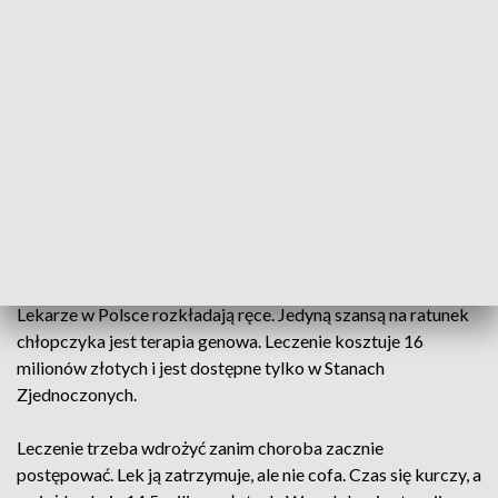
Dwaj bracia dla Kazika biegną 600 kilometrów z Bielska-Białej do Ustki. Fot.
TVP3 Katowice
Lekarze w Polsce rozkładają ręce. Jedyną szansą na ratunek
chłopczyka jest terapia genowa. Leczenie kosztuje 16
milionów złotych i jest dostępne tylko w Stanach
Zjednoczonych.
Leczenie trzeba wdrożyć zanim choroba zacznie
postępować. Lek ją zatrzymuje, ale nie cofa. Czas się kurczy, a