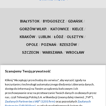
BIAŁYSTOK
/
BYDGOSZCZ
/
GDAŃSK
/
GORZÓW WLKP.
/
KATOWICE
/
KIELCE
/
KRAKÓW
/
LUBLIN
/
ŁÓDŹ
/
OLSZTYN
/
OPOLE
/
POZNAŃ
/
RZESZÓW
/
SZCZECIN
/
WARSZAWA
/
WROCŁAW
Szanujemy Twoją prywatność
Dołącz do nas:
Kliknij "Akceptuję i przechodzę do serwisu", aby wyrazić zgody na
korzystanie z technologii automatycznego śledzenia i zbierania danych,
TVP
dostęp do informacji na Twoim urządzeniu końcowym i ich
Abonament TVP
przechowywanie oraz na przetwarzanie Twoich danych osobowych przez
Regulamin TVP
nas, czyli Telewizję Polską S.A. w likwidacji (zwaną dalej również „TVP”),
Emisja w TVP
Polityka prywatności
Zaufanych Partnerów z IAB* (1201 firm)
oraz pozostałych
Zaufanych
Partnerów TVP (93 firm)
, w celach marketingowych (w tym do