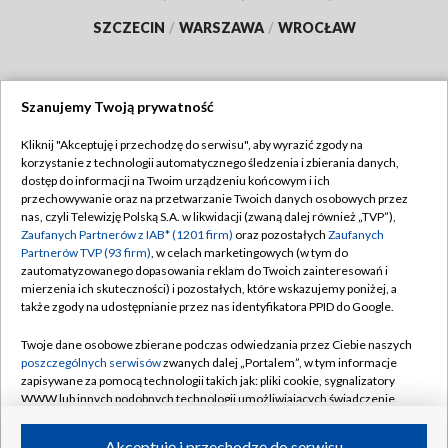
SZCZECIN
/
WARSZAWA
/
WROCŁAW
Szanujemy Twoją prywatność
Dołącz do nas:
Kliknij "Akceptuję i przechodzę do serwisu", aby wyrazić zgody na
korzystanie z technologii automatycznego śledzenia i zbierania danych,
TVP
dostęp do informacji na Twoim urządzeniu końcowym i ich
Abonament TVP
przechowywanie oraz na przetwarzanie Twoich danych osobowych przez
Regulamin TVP
nas, czyli Telewizję Polską S.A. w likwidacji (zwaną dalej również „TVP”),
Emisja w TVP
Polityka prywatności
Zaufanych Partnerów z IAB* (1201 firm)
oraz pozostałych
Zaufanych
Partnerów TVP (93 firm)
, w celach marketingowych (w tym do
Centrum informacji TVP
Moje zgody
zautomatyzowanego dopasowania reklam do Twoich zainteresowań i
mierzenia ich skuteczności) i pozostałych, które wskazujemy poniżej, a
Naziemna Telewizja Cyfrowa
Pomoc
także zgody na udostępnianie przez nas identyfikatora PPID do Google.
Sklep TVP
Biuro reklamy
Twoje dane osobowe zbierane podczas odwiedzania przez Ciebie naszych
Rada Programowa
Kontakt
poszczególnych serwisów
zwanych dalej „Portalem”, w tym informacje
zapisywane za pomocą technologii takich jak: pliki cookie, sygnalizatory
System NOS
WWW lub innych podobnych technologii umożliwiających świadczenie
dopasowanych i bezpiecznych usług, personalizację treści oraz reklam,
Informacje o nadawcy
Kanały
udostępnianie funkcji mediów społecznościowych oraz analizowanie
Akceptuję i przechodzę do serwisu