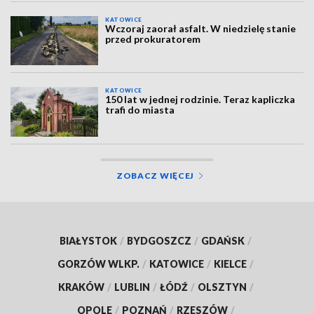
KATOWICE
Wczoraj zaorał asfalt. W niedzielę stanie
przed prokuratorem
KATOWICE
150 lat w jednej rodzinie. Teraz kapliczka
trafi do miasta
ZOBACZ WIĘCEJ
BIAŁYSTOK
/
BYDGOSZCZ
/
GDAŃSK
/
GORZÓW WLKP.
/
KATOWICE
/
KIELCE
/
KRAKÓW
/
LUBLIN
/
ŁÓDŹ
/
OLSZTYN
/
OPOLE
/
POZNAŃ
/
RZESZÓW
/