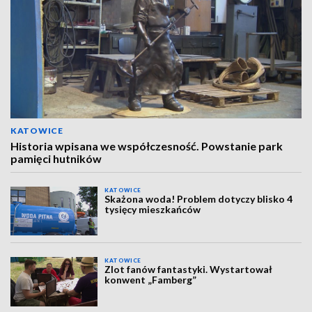
KATOWICE
Historia wpisana we współczesność. Powstanie park
pamięci hutników
KATOWICE
Skażona woda! Problem dotyczy blisko 4
tysięcy mieszkańców
KATOWICE
Zlot fanów fantastyki. Wystartował
konwent „Famberg”