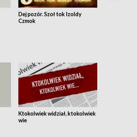
Dej pozór. Szoł tok Izoldy
Dzień z blisk
Czmok
Ktokolwiek widział, ktokolwiek
wie