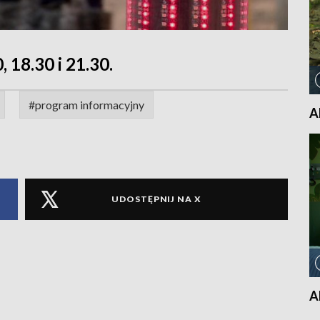
, 18.30 i 21.30.
#program informacyjny
A
UDOSTĘPNIJ NA X
A