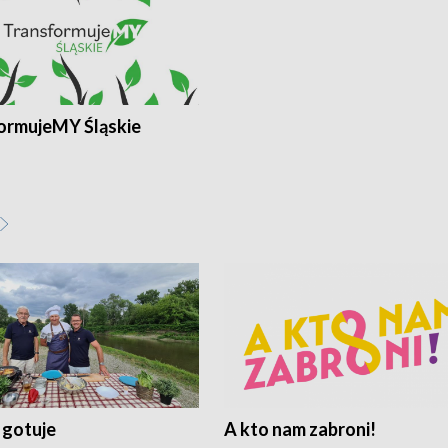
ormujeMY Śląskie
 gotuje
A kto nam zabroni!