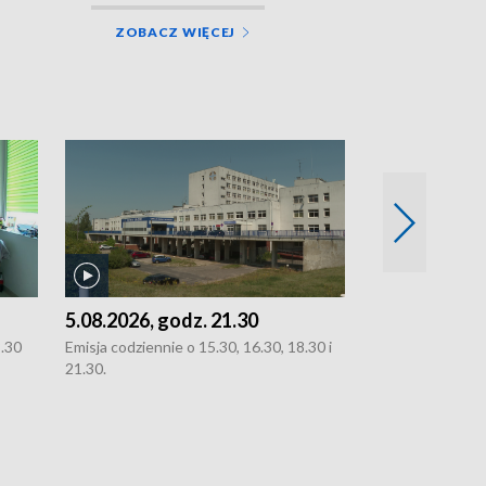
ZOBACZ WIĘCEJ
5.08.2026, godz. 21.30
5.08.2026, g
8.30
Emisja codziennie o 15.30, 16.30, 18.30 i
Emisja codziennie
21.30.
21.30.