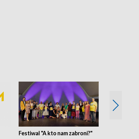
Festiwal "A kto nam zabroni?"
Mikrokosmo