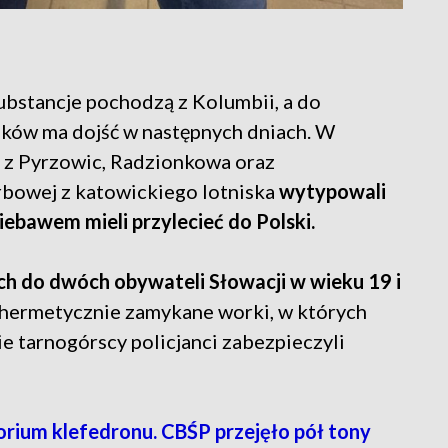
substancje pochodzą z Kolumbii, a do
dków ma dojść w następnych dniach. W
i z Pyrzowic, Radzionkowa oraz
rbowej z katowickiego lotniska
wytypowali
ebawem mieli przylecieć do Polski.
ych do dwóch obywateli Słowacji w wieku 19 i
 hermetycznie zamykane worki, w których
ie tarnogórscy policjanci zabezpieczyli
orium klefedronu. CBŚP przejęło pół tony