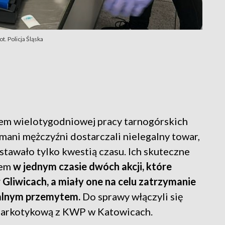
. Policja Śląska
iem wielotygodniowej pracy tarnogórskich
zymani mężczyźni dostarczali nielegalny towar,
tawało tylko kwestią czasu. Ich skuteczne
iem
w jednym czasie dwóch akcji, które
liwicach, a miały one na celu zatrzymanie
galnym przemytem.
Do sprawy włączyli się
 narkotykową z KWP w Katowicach.