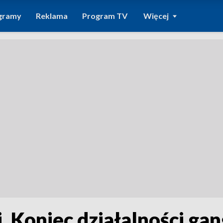
gramy
Reklama
Program TV
Więcej
. Koniec działalności g