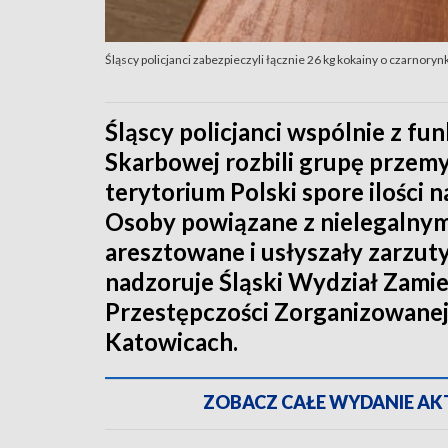
Śląscy policjanci zabezpieczyli łącznie 26 kg kokainy o czarnory
Śląscy policjanci wspólnie z fu
Skarbowej rozbili grupę przemy
terytorium Polski spore ilości
Osoby powiązane z nielegalny
aresztowane i usłyszały zarzut
nadzoruje Śląski Wydział Zam
Przestępczości Zorganizowanej 
Katowicach.
ZOBACZ CAŁE WYDANIE AKTU