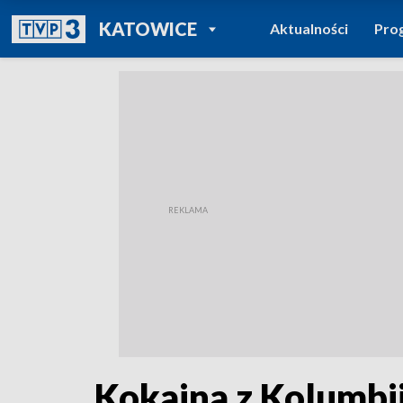
POWRÓT DO
KATOWICE
Aktualności
Pro
TVP REGIONY
Kokaina z Kolumbii