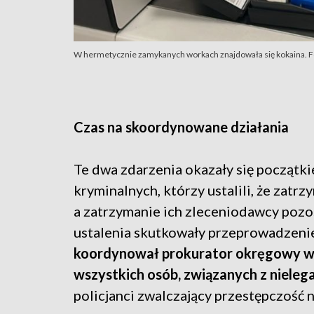
W hermetycznie zamykanych workach znajdowała się kokaina. Fot
Czas na skoordynowane działania
Te dwa zdarzenia okazały się początk
kryminalnych, którzy ustalili, że zatr
a zatrzymanie ich zleceniodawcy pozos
ustalenia skutkowały przeprowadzen
koordynował prokurator okręgowy w G
wszystkich osób, związanych z niele
policjanci zwalczający przestępczość