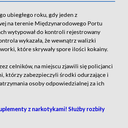
go ubiegłego roku, gdy jeden z
wej na terenie Międzynarodowego Portu
ch wytypował do kontroli rejestrowany
Kontrola wykazała, że wewnątrz walizki
orki, które skrywały spore ilości kokainy.
z celników, na miejscu zjawili się policjanci
i, którzy zabezpieczyli środki odurzające i
zatrzymania osoby odpowiedzialnej za ich
uplementy z narkotykami! Służby rozbiły