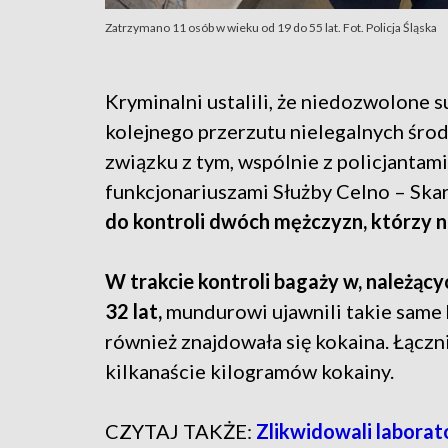
Zatrzymano 11 osób w wieku od 19 do 55 lat. Fot. Policja Śląska
Kryminalni ustalili, że niedozwolone 
kolejnego przerzutu nielegalnych śro
związku z tym, wspólnie z policjantam
funkcjonariuszami Służby Celno – Ska
do kontroli dwóch mężczyzn, którzy ni
W trakcie kontroli bagaży w, należąc
32 lat,
mundurowi ujawnili takie same
również znajdowała się kokaina. Łączn
kilkanaście kilogramów kokainy.
CZYTAJ TAKŻE:
Zlikwidowali laborat