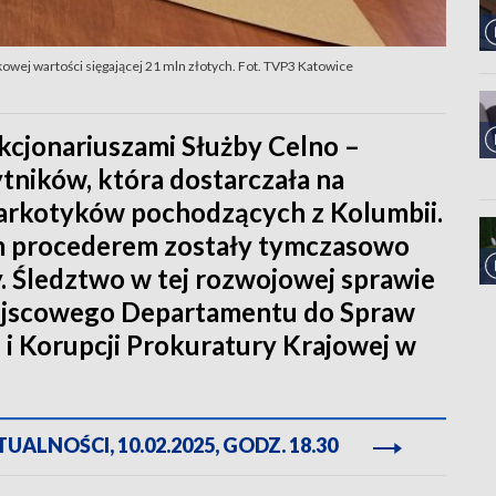
nkowej wartości sięgającej 21 mln złotych. Fot. TVP3 Katowice
nkcjonariuszami Służby Celno –
tników, która dostarczała na
 narkotyków pochodzących z Kolumbii.
m procederem zostały tymczasowo
y. Śledztwo w tej rozwojowej sprawie
iejscowego Departamentu do Spraw
i Korupcji Prokuratury Krajowej w
ALNOŚCI, 10.02.2025, GODZ. 18.30