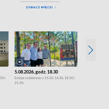
ZOBACZ WIĘCEJ
5.08.2026, godz. 18.30
4.08.2026, g
30 i
Emisja codziennie o 15.30, 16.30, 18.30 i
Emisja codziennie
21.30.
21.30.