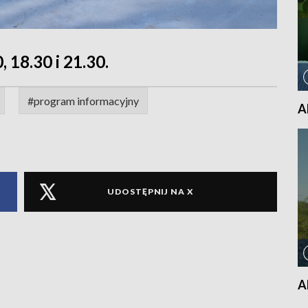
, 18.30 i 21.30.
#program informacyjny
A
UDOSTĘPNIJ NA X
A