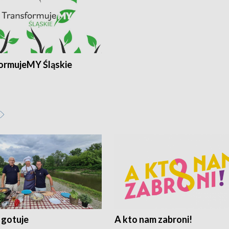
ormujeMY Śląskie
 gotuje
A kto nam zabroni!