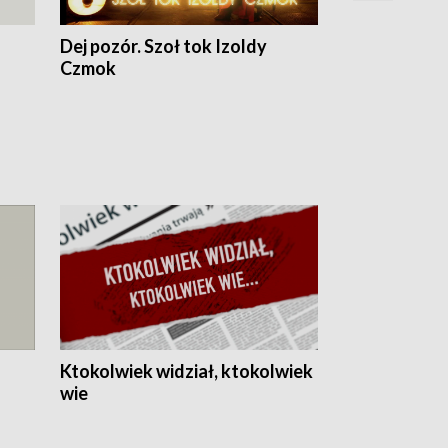
Dej pozór. Szoł tok Izoldy
Dzień z blisk
Czmok
Ktokolwiek widział, ktokolwiek
wie