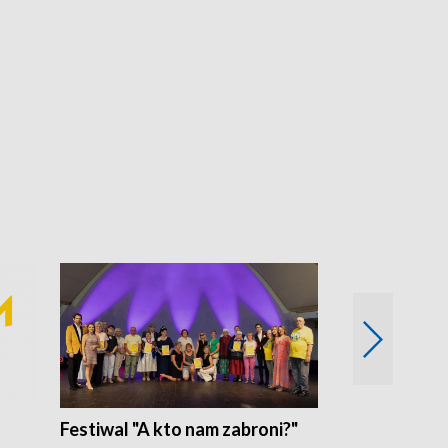
Festiwal "A kto nam zabroni?"
Mikrokosmo