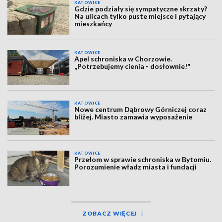
KATOWICE
Gdzie podziały się sympatyczne skrzaty?
Na ulicach tylko puste miejsce i pytający
mieszkańcy
KATOWICE
Apel schroniska w Chorzowie.
„Potrzebujemy cienia - dosłownie!"
KATOWICE
Nowe centrum Dąbrowy Górniczej coraz
bliżej. Miasto zamawia wyposażenie
KATOWICE
Przełom w sprawie schroniska w Bytomiu.
Porozumienie władz miasta i fundacji
ZOBACZ WIĘCEJ