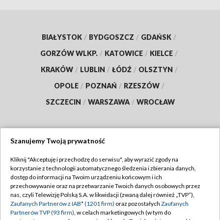
BIAŁYSTOK
/
BYDGOSZCZ
/
GDAŃSK
/
GORZÓW WLKP.
/
KATOWICE
/
KIELCE
/
KRAKÓW
/
LUBLIN
/
ŁÓDŹ
/
OLSZTYN
/
OPOLE
/
POZNAŃ
/
RZESZÓW
/
SZCZECIN
/
WARSZAWA
/
WROCŁAW
Szanujemy Twoją prywatność
Dołącz do nas:
Kliknij "Akceptuję i przechodzę do serwisu", aby wyrazić zgody na
korzystanie z technologii automatycznego śledzenia i zbierania danych,
TVP
dostęp do informacji na Twoim urządzeniu końcowym i ich
Abonament TVP
przechowywanie oraz na przetwarzanie Twoich danych osobowych przez
Regulamin TVP
nas, czyli Telewizję Polską S.A. w likwidacji (zwaną dalej również „TVP”),
Emisja w TVP
Polityka prywatności
Zaufanych Partnerów z IAB* (1201 firm)
oraz pozostałych
Zaufanych
Partnerów TVP (93 firm)
, w celach marketingowych (w tym do
Centrum informacji TVP