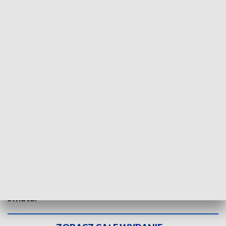
Burj Khalifa. Fot. Dubai Games
Ci zawodnicy mierzą naprawdę wysoko - i to
dosłownie. Reprezentanci z Rybnika i okolic już za
kilkanaście godzin wbiegną na najwyższy budynek
świata. By dostać się na szczyt Burj Khalifa, będą
musieli pokonać aż 163 piętra. Wszystko w ramach
zawodów organizowanych przez Księcia Dubaju,
który do rywalizacji zaprosił 50 zespołów z całego
świata.