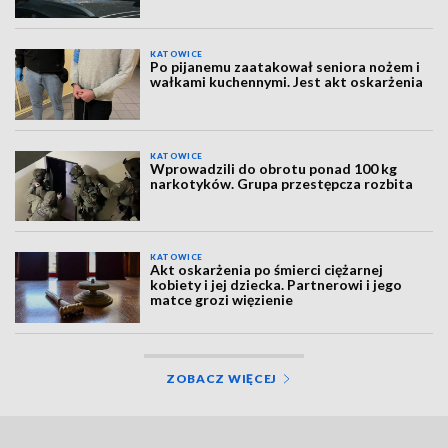
KATOWICE
Po pijanemu zaatakował seniora nożem i
wałkami kuchennymi. Jest akt oskarżenia
KATOWICE
Wprowadzili do obrotu ponad 100 kg
narkotyków. Grupa przestępcza rozbita
KATOWICE
Akt oskarżenia po śmierci ciężarnej
kobiety i jej dziecka. Partnerowi i jego
matce grozi więzienie
ZOBACZ WIĘCEJ