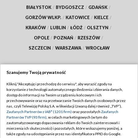
BIAŁYSTOK
/
BYDGOSZCZ
/
GDAŃSK
/
GORZÓW WLKP.
/
KATOWICE
/
KIELCE
/
KRAKÓW
/
LUBLIN
/
ŁÓDŹ
/
OLSZTYN
/
OPOLE
/
POZNAŃ
/
RZESZÓW
/
SZCZECIN
/
WARSZAWA
/
WROCŁAW
Szanujemy Twoją prywatność
Dołącz do nas:
Kliknij "Akceptuję i przechodzę do serwisu", aby wyrazić zgody na
korzystanie z technologii automatycznego śledzenia i zbierania danych,
TVP
dostęp do informacji na Twoim urządzeniu końcowym i ich
Abonament TVP
przechowywanie oraz na przetwarzanie Twoich danych osobowych przez
Regulamin TVP
nas, czyli Telewizję Polską S.A. w likwidacji (zwaną dalej również „TVP”),
Emisja w TVP
Polityka prywatności
Zaufanych Partnerów z IAB* (1201 firm)
oraz pozostałych
Zaufanych
Partnerów TVP (93 firm)
, w celach marketingowych (w tym do
Centrum informacji TVP
Moje zgody
zautomatyzowanego dopasowania reklam do Twoich zainteresowań i
mierzenia ich skuteczności) i pozostałych, które wskazujemy poniżej, a
Naziemna Telewizja Cyfrowa
Pomoc
także zgody na udostępnianie przez nas identyfikatora PPID do Google.