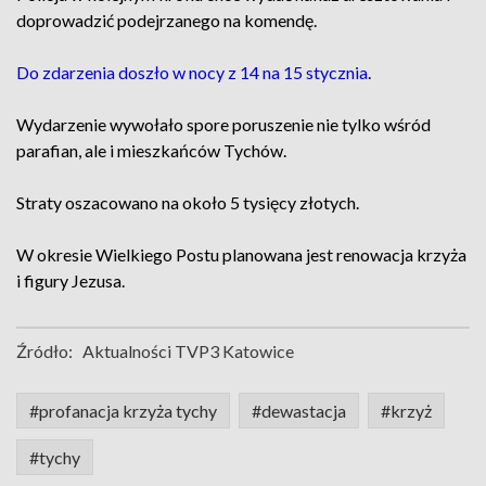
doprowadzić podejrzanego na komendę.
Do zdarzenia doszło w nocy z 14 na 15 stycznia
.
Wydarzenie wywołało spore poruszenie nie tylko wśród
parafian, ale i mieszkańców Tychów.
Straty oszacowano na około 5 tysięcy złotych.
W okresie Wielkiego Postu planowana jest renowacja krzyża
i figury Jezusa.
Źródło:
Aktualności TVP3 Katowice
#profanacja krzyża tychy
#dewastacja
#krzyż
#tychy