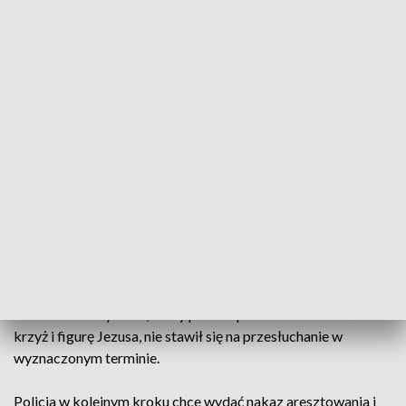
Do zdarzenia doszło w nocy z 14 na 15 stycznia. Fot. TVP3 Katowice
Policji udało się wytypować potencjalnego sprawcę
profanacji krzyża na jednym z tyskich cmentarzy
parafialnych. Odpiłowaną figurę Jezusa znaleziono
w kontenerze na śmieci, krzyż próbowano ściąć.
Mieszkaniec Tychów, który prawdopodobnie zbezcześcił
krzyż i figurę Jezusa, nie stawił się na przesłuchanie w
wyznaczonym terminie.
Policja w kolejnym kroku chce wydać nakaz aresztowania i