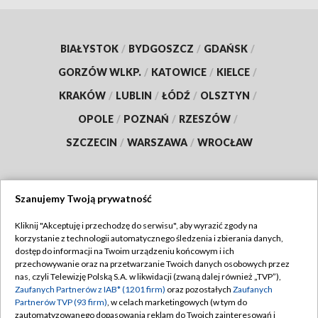
BIAŁYSTOK
/
BYDGOSZCZ
/
GDAŃSK
/
GORZÓW WLKP.
/
KATOWICE
/
KIELCE
/
KRAKÓW
/
LUBLIN
/
ŁÓDŹ
/
OLSZTYN
/
OPOLE
/
POZNAŃ
/
RZESZÓW
/
SZCZECIN
/
WARSZAWA
/
WROCŁAW
Szanujemy Twoją prywatność
Dołącz do nas:
Kliknij "Akceptuję i przechodzę do serwisu", aby wyrazić zgody na
korzystanie z technologii automatycznego śledzenia i zbierania danych,
TVP
dostęp do informacji na Twoim urządzeniu końcowym i ich
Abonament TVP
przechowywanie oraz na przetwarzanie Twoich danych osobowych przez
Regulamin TVP
nas, czyli Telewizję Polską S.A. w likwidacji (zwaną dalej również „TVP”),
Emisja w TVP
Polityka prywatności
Zaufanych Partnerów z IAB* (1201 firm)
oraz pozostałych
Zaufanych
Partnerów TVP (93 firm)
, w celach marketingowych (w tym do
Centrum informacji TVP
Moje zgody
zautomatyzowanego dopasowania reklam do Twoich zainteresowań i