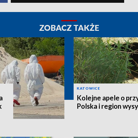
ZOBACZ TAKŻE
KATOWICE
a
Kolejne apele o prz
k
Polska i region wys