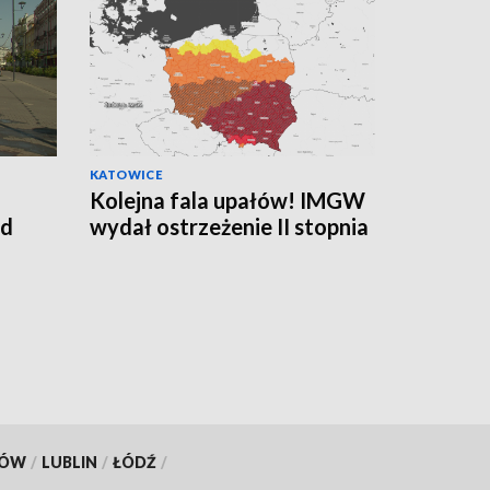
KATOWICE
Kolejna fala upałów! IMGW
ed
wydał ostrzeżenie II stopnia
KÓW
/
LUBLIN
/
ŁÓDŹ
/