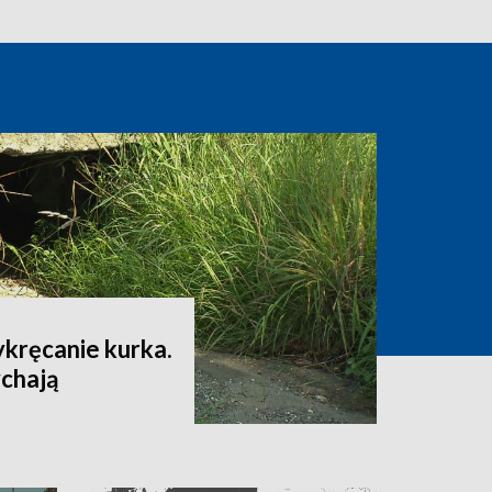
ykręcanie kurka.
ychają