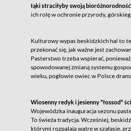
łąki straciłyby swoją bioróżnorodność
ich rolę w ochronie przyrody, górskiego
Kulturowy wypas beskidzkich hal to te
przekonać się, jak ważne jest zachowa
Pasterstwo trzeba wspierać, ponieważ
spowodowanej zmianą systemu gospoda
wieku, pogłowie owiec w Polsce drama
Wiosenny redyk i jesienny "łossod" śc
Wojewódzka inauguracja sezonu paste
To świeża tradycja. Wcześniej, beski
którymi rozpalają watrę w szałasie, pr