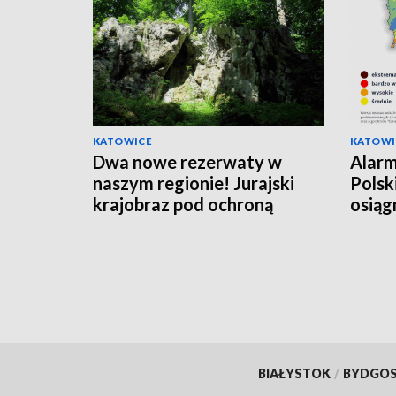
KATOWICE
KATOWI
Dwa nowe rezerwaty w
Alarm
naszym regionie! Jurajski
Polsk
krajobraz pod ochroną
osiąg
pozi
BIAŁYSTOK
/
BYDGO