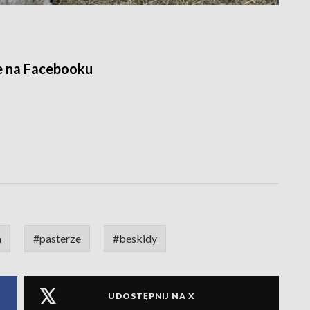
e na Facebooku
a
#pasterze
#beskidy
UDOSTĘPNIJ NA X