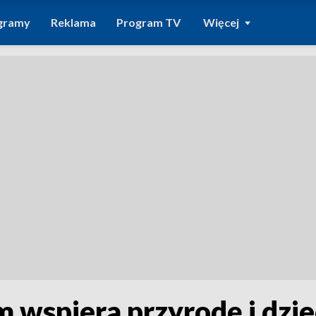
gramy
Reklama
Program TV
Więcej
 wspiera przyrodę i dzi