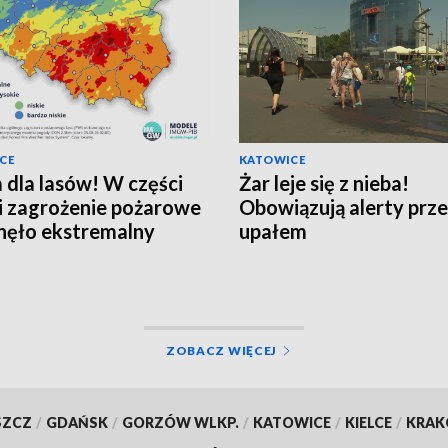
CE
KATOWICE
 dla lasów! W części
Żar leje się z nieba!
i zagrożenie pożarowe
Obowiązują alerty prz
nęło ekstremalny
upałem
om
ZOBACZ WIĘCEJ
SZCZ
/
GDAŃSK
/
GORZÓW WLKP.
/
KATOWICE
/
KIELCE
/
KRA