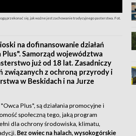
mogą przekonać się, jak ważne jest zachowanie tradycyjnego pasterstwa. Fot.
oski na dofinansowanie działań
 Plus". Samorząd województwa
sterstwo już od 18 lat. Zasadniczy
ań związanych z ochroną przyrody i
rstwa w Beskidach i na Jurze
 "Owca Plus", są działania promocyjne i
omość społeczną tego, jaką program
ełni dla ochrony środowiska, klimatu,
adycji.
Bez owiec na halach, wysokogórskie