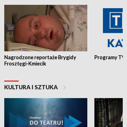
Nagrodzone reportaże Brygidy
Programy TVP
Frosztęgi-Kmiecik
KULTURA I SZTUKA