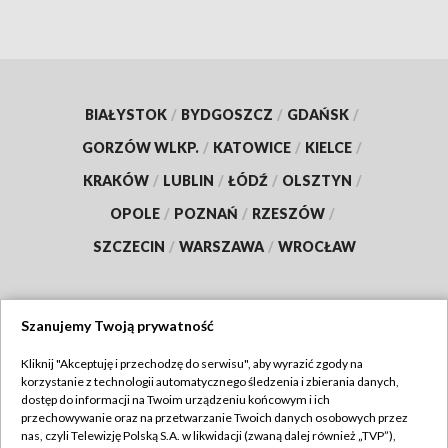
BIAŁYSTOK
/
BYDGOSZCZ
/
GDAŃSK
/
GORZÓW WLKP.
/
KATOWICE
/
KIELCE
/
KRAKÓW
/
LUBLIN
/
ŁÓDŹ
/
OLSZTYN
/
OPOLE
/
POZNAŃ
/
RZESZÓW
/
SZCZECIN
/
WARSZAWA
/
WROCŁAW
Szanujemy Twoją prywatność
Dołącz do nas:
Kliknij "Akceptuję i przechodzę do serwisu", aby wyrazić zgody na
korzystanie z technologii automatycznego śledzenia i zbierania danych,
TVP
dostęp do informacji na Twoim urządzeniu końcowym i ich
Abonament TVP
przechowywanie oraz na przetwarzanie Twoich danych osobowych przez
Regulamin TVP
nas, czyli Telewizję Polską S.A. w likwidacji (zwaną dalej również „TVP”),