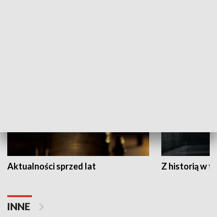
Papyn pyto
Rączka gotuje
HISTORIA
Aktualności sprzed lat
Z historią w tl
INNE