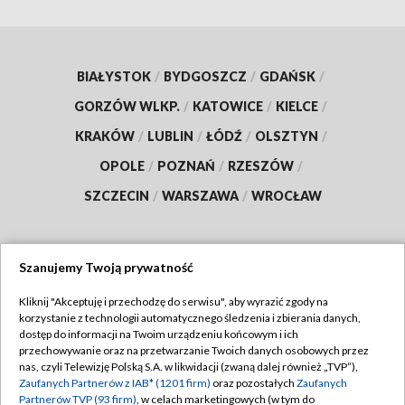
BIAŁYSTOK
/
BYDGOSZCZ
/
GDAŃSK
/
GORZÓW WLKP.
/
KATOWICE
/
KIELCE
/
KRAKÓW
/
LUBLIN
/
ŁÓDŹ
/
OLSZTYN
/
OPOLE
/
POZNAŃ
/
RZESZÓW
/
SZCZECIN
/
WARSZAWA
/
WROCŁAW
Szanujemy Twoją prywatność
Dołącz do nas:
Kliknij "Akceptuję i przechodzę do serwisu", aby wyrazić zgody na
korzystanie z technologii automatycznego śledzenia i zbierania danych,
TVP
dostęp do informacji na Twoim urządzeniu końcowym i ich
Abonament TVP
przechowywanie oraz na przetwarzanie Twoich danych osobowych przez
Regulamin TVP
nas, czyli Telewizję Polską S.A. w likwidacji (zwaną dalej również „TVP”),
Emisja w TVP
Polityka prywatności
Zaufanych Partnerów z IAB* (1201 firm)
oraz pozostałych
Zaufanych
Partnerów TVP (93 firm)
, w celach marketingowych (w tym do