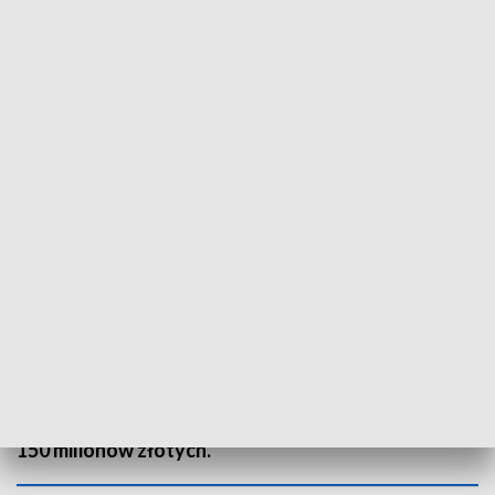
Dokładnie 3 lata temu, o godz. 4.00 czasu polskiego, rozpoczęła się inwazja
Rosji na Ukrainę. Fot. archiwum
Uciekając przed wojną, zostawili całe swoje życie.
Wiele osób nie ma już dokąd wracać. Dokładnie 3
lata temu Rosja zaatakowała Ukrainę. Wtedy - jako
społeczeństwo - zdaliśmy egzamin. Przez te lata
zmieniała się także forma pomocy. Teraz to głównie
kursy języka i praca. W województwie śląskim na
pomoc obywatelom Ukrainy przeznaczono blisko
150 milionów złotych.