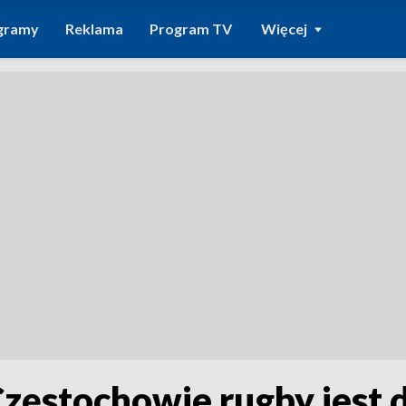
gramy
Reklama
Program TV
Więcej
 Częstochowie rugby jest 