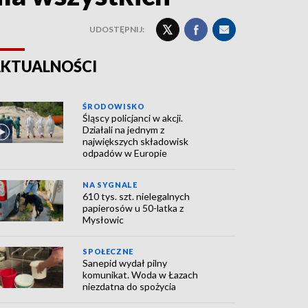
UDOSTĘPNIJ:
KTUALNOŚCI
ŚRODOWISKO
Śląscy policjanci w akcji.
Działali na jednym z
największych składowisk
odpadów w Europie
NA SYGNALE
610 tys. szt. nielegalnych
papierosów u 50-latka z
Mysłowic
SPOŁECZNE
Sanepid wydał pilny
komunikat. Woda w Łazach
niezdatna do spożycia