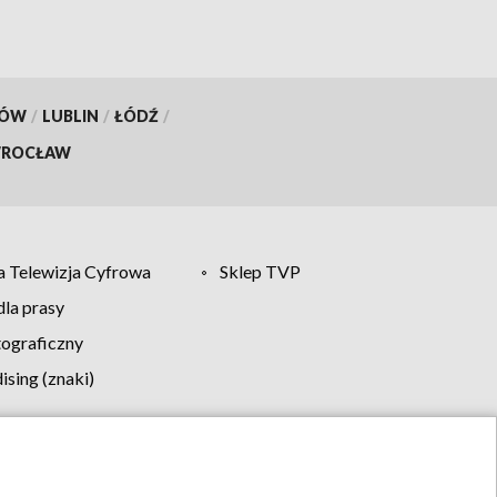
KÓW
/
LUBLIN
/
ŁÓDŹ
/
ROCŁAW
 Telewizja Cyfrowa
Sklep TVP
la prasy
tograficzny
sing (znaki)
klamy
Kontakt