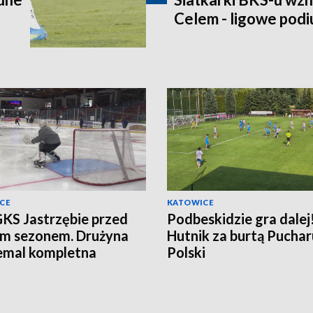
Celem - ligowe pod
CE
KATOWICE
KS Jastrzębie przed
Podbeskidzie gra dalej
im sezonem. Drużyna
Hutnik za burtą Puchar
iemal kompletna
Polski