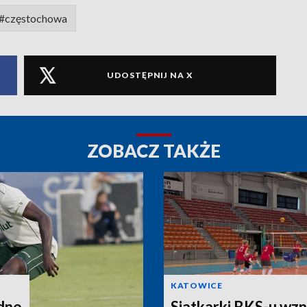
#częstochowa
UDOSTĘPNIJ NA X
ZOBACZ TAKŻE
KATOWICE
dne
Siatkarki BKS-u wzn