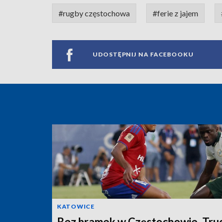
#rugby częstochowa
#ferie z jajem
UDOSTĘPNIJ NA FACEBOOKU
KATOWICE
Bez bramek w Częstochowie. Tru