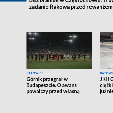
zadanie Rakowa przed rewanżem
KATOWICE
KATOWI
Górnik przegrał w
JKH G
Budapeszcie. O awans
ciężk
powalczy przed własną
już n
publicznością