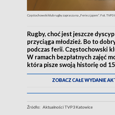
Częstochowski klub rugby zaprasza na „Ferie z jajem”. Fot. TVP3
Rugby, choć jest jeszcze dyscyp
przyciąga młodzież. Bo to dob
podczas ferii. Częstochowski klu
W ramach bezpłatnych zajęć mo
która pisze swoją historię od 15 
ZOBACZ CAŁE WYDANIE AKTU
Źródło:
Aktualności TVP3 Katowice