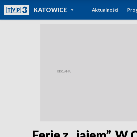
POWRÓT DO
KATOWICE
Aktualności
Pro
TVP REGIONY
Ferie z „jajem”. W