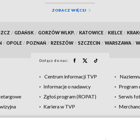
ZOBACZ WIĘCEJ
SZCZ
/
GDAŃSK
/
GORZÓW WLKP.
/
KATOWICE
/
KIELCE
/
KRA
N
/
OPOLE
/
POZNAŃ
/
RZESZÓW
/
SZCZECIN
/
WARSZAWA
/
W
Dołącz do nas:
Centrum informacji TVP
Naziemna
Informacje o nadawcy
Program d
zetargowe
Zgłoś program (ROPAT)
Serwis fo
wizyjna
Kariera w TVP
Merchandi
Polityka prywatności
Moje zgody
Pomoc
Biuro re