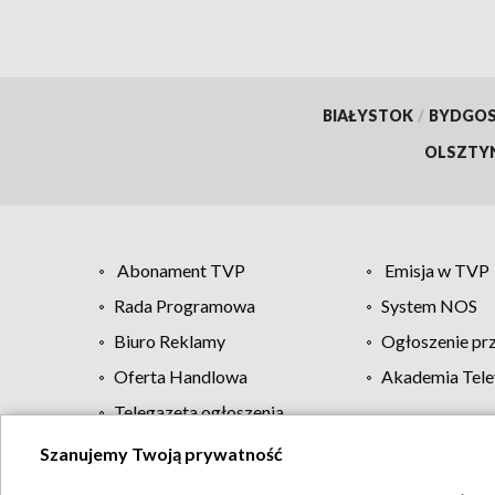
BIAŁYSTOK
/
BYDGO
OLSZTY
Abonament TVP
Emisja w TVP
Rada Programowa
System NOS
Biuro Reklamy
Ogłoszenie pr
Oferta Handlowa
Akademia Tele
Telegazeta ogłoszenia
Szanujemy Twoją prywatność
Regulamin TVP