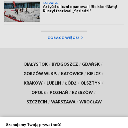
KATOWICE
Artyści uliczni opanowali Bielsko-Białą!
Ruszył festiwal „Sąsiedzi"
ZOBACZ WIĘCEJ
BIAŁYSTOK
/
BYDGOSZCZ
/
GDAŃSK
/
GORZÓW WLKP.
/
KATOWICE
/
KIELCE
/
KRAKÓW
/
LUBLIN
/
ŁÓDŹ
/
OLSZTYN
/
OPOLE
/
POZNAŃ
/
RZESZÓW
/
SZCZECIN
/
WARSZAWA
/
WROCŁAW
Szanujemy Twoją prywatność