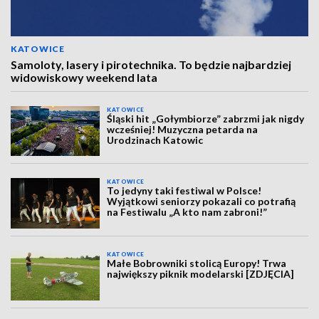
KATOWICE
Samoloty, lasery i pirotechnika. To będzie najbardziej
widowiskowy weekend lata
KATOWICE
Śląski hit „Gołymbiorze” zabrzmi jak nigdy
wcześniej! Muzyczna petarda na
Urodzinach Katowic
KATOWICE
To jedyny taki festiwal w Polsce!
Wyjątkowi seniorzy pokazali co potrafią
na Festiwalu „A kto nam zabroni!”
KATOWICE
Małe Bobrowniki stolicą Europy! Trwa
największy piknik modelarski [ZDJĘCIA]