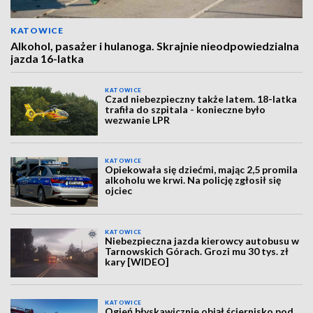
KATOWICE
Alkohol, pasażer i hulanoga. Skrajnie nieodpowiedzialna
jazda 16-latka
KATOWICE
Czad niebezpieczny także latem. 18-latka
trafiła do szpitala - konieczne było
wezwanie LPR
KATOWICE
Opiekowała się dziećmi, mając 2,5 promila
alkoholu we krwi. Na policję zgłosił się
ojciec
KATOWICE
Niebezpieczna jazda kierowcy autobusu w
Tarnowskich Górach. Grozi mu 30 tys. zł
kary [WIDEO]
KATOWICE
Ogień błyskawicznie objął ściernisko pod