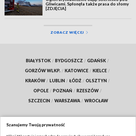
Gliwicami. Spłonęła także prasa do słomy
[ZDJĘCIA]
ZOBACZ WIĘCEJ
BIAŁYSTOK
/
BYDGOSZCZ
/
GDAŃSK
/
GORZÓW WLKP.
/
KATOWICE
/
KIELCE
/
KRAKÓW
/
LUBLIN
/
ŁÓDŹ
/
OLSZTYN
/
OPOLE
/
POZNAŃ
/
RZESZÓW
/
SZCZECIN
/
WARSZAWA
/
WROCŁAW
Szanujemy Twoją prywatność
Dołącz do nas: