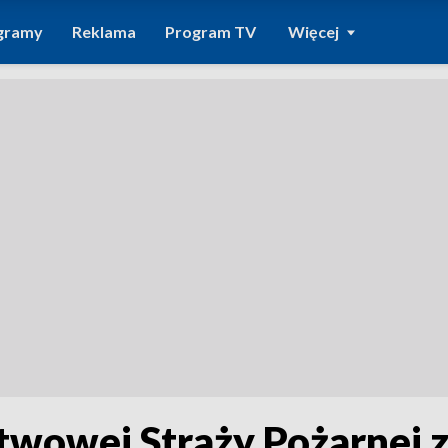
gramy
Reklama
Program TV
Więcej
twowej Straży Pożarnej 