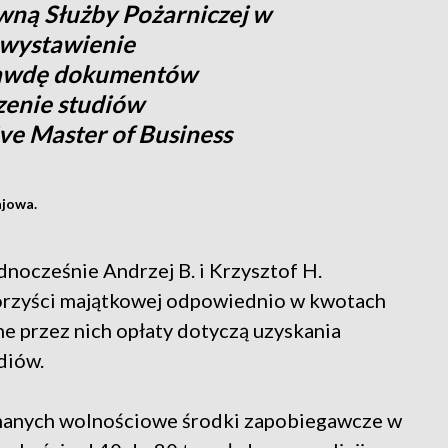
wną Służby Pożarniczej w
 wystawienie
rawdę dokumentów
zenie studiów
e Master of Business
ajowa.
dnocześnie Andrzej B. i Krzysztof H.
korzyści majątkowej odpowiednio w kwotach
ne przez nich opłaty dotyczą uzyskania
diów.
manych wolnościowe środki zapobiegawcze w