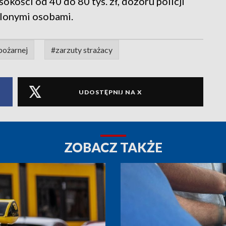
kości od 40 do 80 tys. zł, dozoru policji
ślonymi osobami.
pożarnej
#zarzuty strażacy
UDOSTĘPNIJ NA X
ZOBACZ TAKŻE