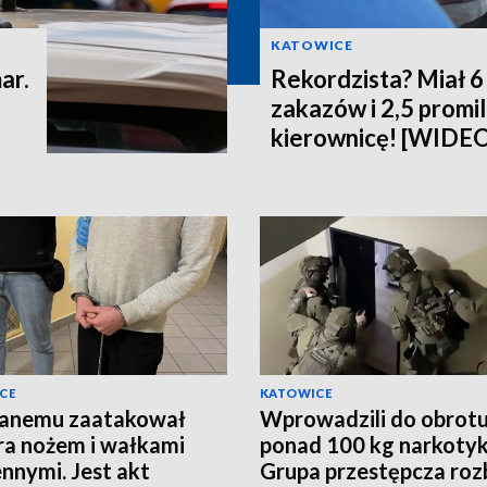
KATOWICE
ar.
Rekordzista? Miał 
zakazów i 2,5 promi
kierownicę! [WIDE
CE
KATOWICE
janemu zaatakował
Wprowadzili do obrot
ra nożem i wałkami
ponad 100 kg narkoty
nnymi. Jest akt
Grupa przestępcza roz