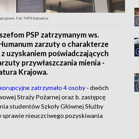
upcyjnym. Fot. TVP3 Katowice
. szefom PSP zatrzymanym ws.
 Humanum zarzuty o charakterze
 z uzyskaniem poświadczających
zuty przywłaszczania mienia -
atura Krajowa.
korupcyjne zatrzymało 4 osoby
- dwóch
wej Straży Pożarnej oraz b. zastępcę
enia studentów Szkoły Głównej Służby
w sprawie nieuczciwego pozyskiwania