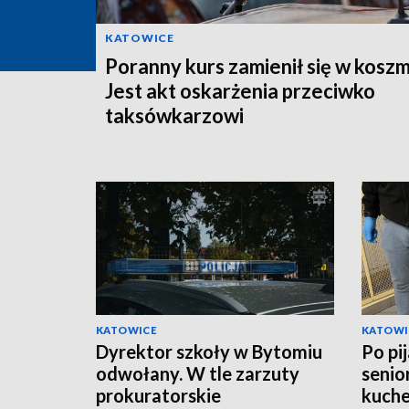
KATOWICE
Poranny kurs zamienił się w koszm
Jest akt oskarżenia przeciwko
taksówkarzowi
KATOWICE
KATOWI
Dyrektor szkoły w Bytomiu
Po pi
odwołany. W tle zarzuty
senio
prokuratorskie
kuche