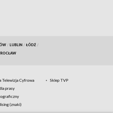
matce grozi więzienie
KÓW
/
LUBLIN
/
ŁÓDŹ
/
ROCŁAW
 Telewizja Cyfrowa
Sklep TVP
la prasy
tograficzny
sing (znaki)