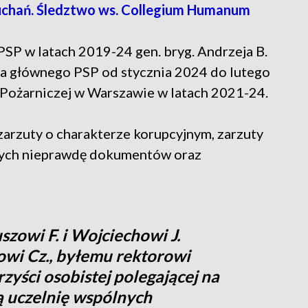
łuchań. Śledztwo ws. Collegium Humanum
SP w latach 2019-24 gen. bryg. Andrzeja B.
ta głównego PSP od stycznia 2024 do lutego
Pożarniczej w Warszawie w latach 2021-24.
arzuty o charakterze korupcyjnym, zarzuty
cych nieprawdę dokumentów oraz
zowi F. i Wojciechowi J.
owi Cz., byłemu rektorowi
yści osobistej polegającej na
ą uczelnię wspólnych