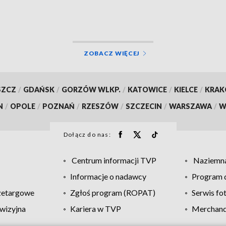
żenia
ZOBACZ WIĘCEJ
SZCZ
/
GDAŃSK
/
GORZÓW WLKP.
/
KATOWICE
/
KIELCE
/
KRA
N
/
OPOLE
/
POZNAŃ
/
RZESZÓW
/
SZCZECIN
/
WARSZAWA
/
W
Dołącz do nas:
Centrum informacji TVP
Naziemna
Informacje o nadawcy
Program d
zetargowe
Zgłoś program (ROPAT)
Serwis fo
wizyjna
Kariera w TVP
Merchandi