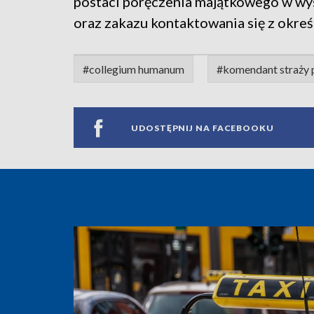
postaci poręczenia majątkowego w wyso
oraz zakazu kontaktowania się z okre
#collegium humanum
#komendant straży 
UDOSTĘPNIJ NA FACEBOOKU