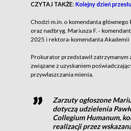
CZYTAJ TAKŻE:
Kolejny dzień przes
Chodzi m.in. o komendanta głównego P
oraz nadbryg. Mariusza F. - komendan
2025 i rektora-komendanta Akademii 
Prokurator przedstawił zatrzymanym z
związane z uzyskaniem poświadczają
przywłaszczania mienia.
Zarzuty ogłoszone Marius
dotyczą udzielenia Pawł
Collegium Humanum, korz
realizacji przez wskazan