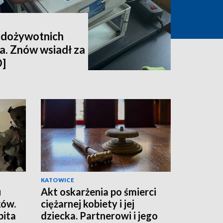
6 dożywotnich
la. Znów wsiadł za
O]
KATOWICE
u
Akt oskarżenia po śmierci
ków.
ciężarnej kobiety i jej
bita
dziecka. Partnerowi i jego