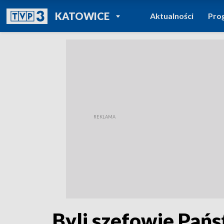
POWRÓT DO
KATOWICE
Aktualności
Pro
TVP REGIONY
Byli szefowie Pańs