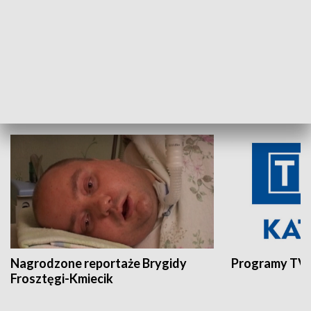
Aktualności sprzed lat
Z historią w tl
INNE
Nagrodzone reportaże Brygidy
Programy TVP
Frosztęgi-Kmiecik