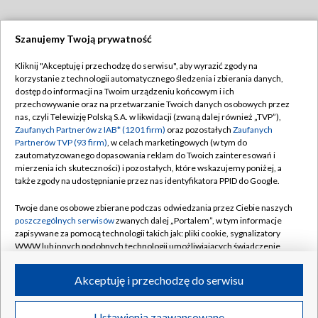
Szanujemy Twoją prywatność
Dołącz do nas:
Kliknij "Akceptuję i przechodzę do serwisu", aby wyrazić zgody na
korzystanie z technologii automatycznego śledzenia i zbierania danych,
TVP
dostęp do informacji na Twoim urządzeniu końcowym i ich
Abonament TVP
przechowywanie oraz na przetwarzanie Twoich danych osobowych przez
Regulamin TVP
nas, czyli Telewizję Polską S.A. w likwidacji (zwaną dalej również „TVP”),
Emisja w TVP
Polityka prywatności
Zaufanych Partnerów z IAB* (1201 firm)
oraz pozostałych
Zaufanych
Partnerów TVP (93 firm)
, w celach marketingowych (w tym do
Centrum informacji TVP
Moje zgody
zautomatyzowanego dopasowania reklam do Twoich zainteresowań i
mierzenia ich skuteczności) i pozostałych, które wskazujemy poniżej, a
Naziemna Telewizja Cyfrowa
Pomoc
także zgody na udostępnianie przez nas identyfikatora PPID do Google.
Sklep TVP
Biuro reklamy
Twoje dane osobowe zbierane podczas odwiedzania przez Ciebie naszych
Rada Programowa
Kontakt
poszczególnych serwisów
zwanych dalej „Portalem”, w tym informacje
zapisywane za pomocą technologii takich jak: pliki cookie, sygnalizatory
System NOS
WWW lub innych podobnych technologii umożliwiających świadczenie
dopasowanych i bezpiecznych usług, personalizację treści oraz reklam,
Informacje o nadawcy
Kanały
udostępnianie funkcji mediów społecznościowych oraz analizowanie
Akceptuję i przechodzę do serwisu
ruchu w Internecie.
Program dla prasy
©2026 Telewizja Polska S.A. w likwidacji
Biuro Reklamy
Twoje dane osobowe zbierane podczas odwiedzania przez Ciebie
Ustawienia zaawansowane