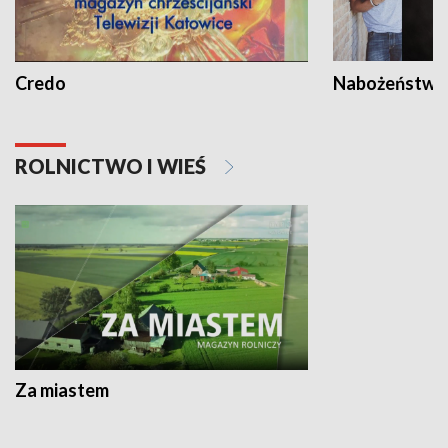
Credo
Nabożeństwa 
ROLNICTWO I WIEŚ
Za miastem