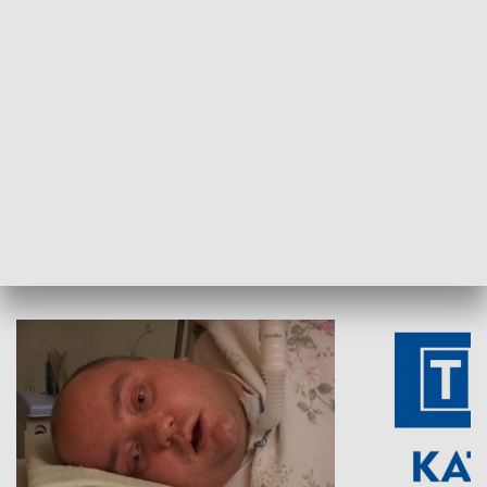
Aktualności sprzed lat
Z historią w tl
INNE