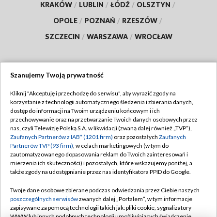
KRAKÓW
/
LUBLIN
/
ŁÓDŹ
/
OLSZTYN
/
OPOLE
/
POZNAŃ
/
RZESZÓW
/
SZCZECIN
/
WARSZAWA
/
WROCŁAW
Szanujemy Twoją prywatność
Dołącz do nas:
Kliknij "Akceptuję i przechodzę do serwisu", aby wyrazić zgody na
korzystanie z technologii automatycznego śledzenia i zbierania danych,
TVP
dostęp do informacji na Twoim urządzeniu końcowym i ich
Abonament TVP
przechowywanie oraz na przetwarzanie Twoich danych osobowych przez
Regulamin TVP
nas, czyli Telewizję Polską S.A. w likwidacji (zwaną dalej również „TVP”),
Emisja w TVP
Polityka prywatności
Zaufanych Partnerów z IAB* (1201 firm)
oraz pozostałych
Zaufanych
Partnerów TVP (93 firm)
, w celach marketingowych (w tym do
Centrum informacji TVP
Moje zgody
zautomatyzowanego dopasowania reklam do Twoich zainteresowań i
mierzenia ich skuteczności) i pozostałych, które wskazujemy poniżej, a
Naziemna Telewizja Cyfrowa
Pomoc
także zgody na udostępnianie przez nas identyfikatora PPID do Google.
Sklep TVP
Biuro reklamy
Twoje dane osobowe zbierane podczas odwiedzania przez Ciebie naszych
Rada Programowa
Kontakt
poszczególnych serwisów
zwanych dalej „Portalem”, w tym informacje
zapisywane za pomocą technologii takich jak: pliki cookie, sygnalizatory
System NOS
WWW lub innych podobnych technologii umożliwiających świadczenie