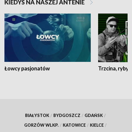
KIEDYŚ NA NASZEJ ANTENIE
Łowcy pasjonatów
Trzcina, ryby 
BIAŁYSTOK
/
BYDGOSZCZ
/
GDAŃSK
/
GORZÓW WLKP.
/
KATOWICE
/
KIELCE
/