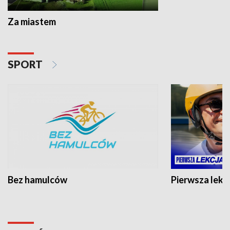
Za miastem
SPORT
Bez hamulców
Pierwsza lekc