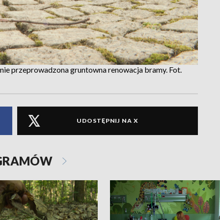
anie przeprowadzona gruntowna renowacja bramy. Fot.
UDOSTĘPNIJ NA X
OGRAMÓW