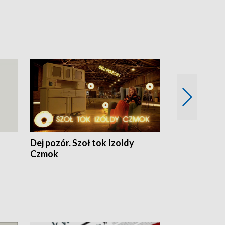
Dej pozór. Szoł tok Izoldy
Dzień z blisk
Czmok