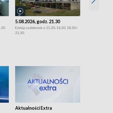
5.08.2026, godz. 21.30
5.08.2026, g
8.30
Emisja codziennie o 15.30, 16.30, 18.30 i
Emisja codziennie
21.30.
21.30.
Aktualności Extra