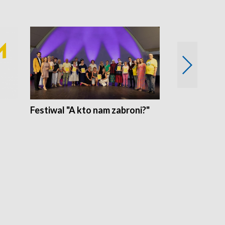
Festiwal "A kto nam zabroni?"
Mikrokosmo