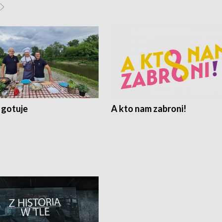
 gotuje
A kto nam zabroni!