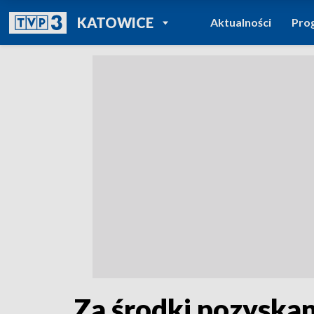
POWRÓT DO
KATOWICE
Aktualności
Pro
TVP REGIONY
Za środki pozyskan