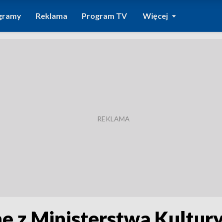
gramy
Reklama
Program TV
Więcej
e z Ministerstwa Kultury