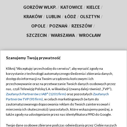
GORZÓW WLKP.
/
KATOWICE
/
KIELCE
/
KRAKÓW
/
LUBLIN
/
ŁÓDŹ
/
OLSZTYN
/
OPOLE
/
POZNAŃ
/
RZESZÓW
/
SZCZECIN
/
WARSZAWA
/
WROCŁAW
Szanujemy Twoją prywatność
Dołącz do nas:
Kliknij "Akceptuję i przechodzę do serwisu", aby wyrazić zgody na
korzystanie z technologii automatycznego śledzenia i zbierania danych,
TVP
dostęp do informacji na Twoim urządzeniu końcowym i ich
Abonament TVP
przechowywanie oraz na przetwarzanie Twoich danych osobowych przez
Regulamin TVP
nas, czyli Telewizję Polską S.A. w likwidacji (zwaną dalej również „TVP”),
Emisja w TVP
Polityka prywatności
Zaufanych Partnerów z IAB* (1201 firm)
oraz pozostałych
Zaufanych
Partnerów TVP (93 firm)
, w celach marketingowych (w tym do
Centrum informacji TVP
Moje zgody
zautomatyzowanego dopasowania reklam do Twoich zainteresowań i
mierzenia ich skuteczności) i pozostałych, które wskazujemy poniżej, a
Naziemna Telewizja Cyfrowa
Pomoc
także zgody na udostępnianie przez nas identyfikatora PPID do Google.
Sklep TVP
Biuro reklamy
Twoje dane osobowe zbierane podczas odwiedzania przez Ciebie naszych