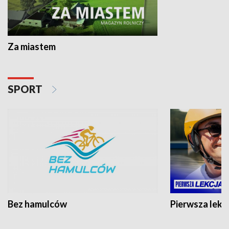
Za miastem
SPORT
Bez hamulców
Pierwsza lekc