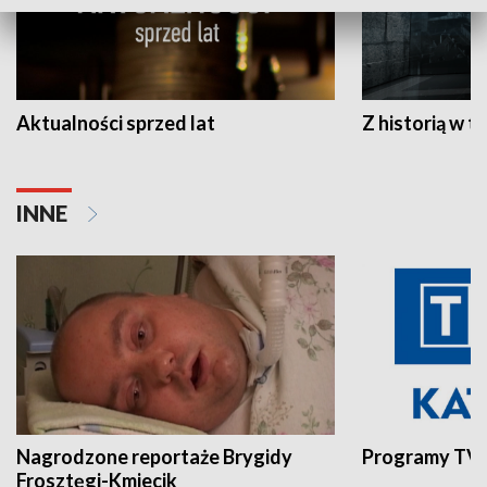
Aktualności sprzed lat
Z historią w tl
INNE
Nagrodzone reportaże Brygidy
Programy TVP
Frosztęgi-Kmiecik