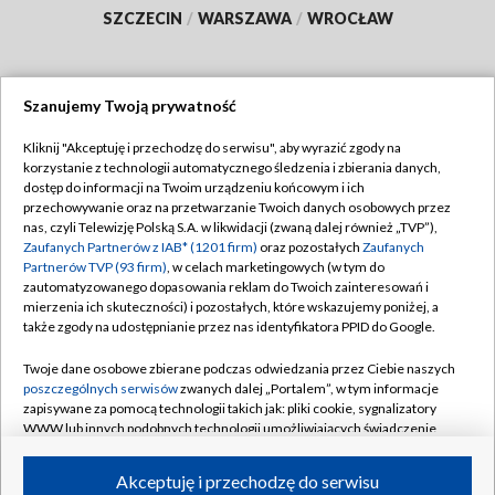
SZCZECIN
/
WARSZAWA
/
WROCŁAW
Szanujemy Twoją prywatność
Dołącz do nas:
Kliknij "Akceptuję i przechodzę do serwisu", aby wyrazić zgody na
korzystanie z technologii automatycznego śledzenia i zbierania danych,
TVP
dostęp do informacji na Twoim urządzeniu końcowym i ich
Abonament TVP
przechowywanie oraz na przetwarzanie Twoich danych osobowych przez
Regulamin TVP
nas, czyli Telewizję Polską S.A. w likwidacji (zwaną dalej również „TVP”),
Emisja w TVP
Polityka prywatności
Zaufanych Partnerów z IAB* (1201 firm)
oraz pozostałych
Zaufanych
Partnerów TVP (93 firm)
, w celach marketingowych (w tym do
Centrum informacji TVP
Moje zgody
zautomatyzowanego dopasowania reklam do Twoich zainteresowań i
mierzenia ich skuteczności) i pozostałych, które wskazujemy poniżej, a
Naziemna Telewizja Cyfrowa
Pomoc
także zgody na udostępnianie przez nas identyfikatora PPID do Google.
Sklep TVP
Biuro reklamy
Twoje dane osobowe zbierane podczas odwiedzania przez Ciebie naszych
Rada Programowa
Kontakt
poszczególnych serwisów
zwanych dalej „Portalem”, w tym informacje
zapisywane za pomocą technologii takich jak: pliki cookie, sygnalizatory
System NOS
WWW lub innych podobnych technologii umożliwiających świadczenie
dopasowanych i bezpiecznych usług, personalizację treści oraz reklam,
Informacje o nadawcy
Kanały
udostępnianie funkcji mediów społecznościowych oraz analizowanie
Akceptuję i przechodzę do serwisu
ruchu w Internecie.
Program dla prasy