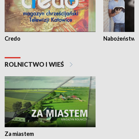
Credo
Nabożeństwa 
ROLNICTWO I WIEŚ
Za miastem