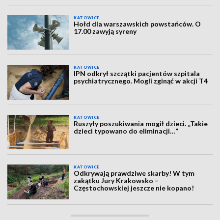
KATOWICE
Hołd dla warszawskich powstańców. O
17.00 zawyją syreny
KATOWICE
IPN odkrył szczątki pacjentów szpitala
psychiatrycznego. Mogli zginąć w akcji T4
KATOWICE
Ruszyły poszukiwania mogił dzieci. „Takie
dzieci typowano do eliminacji…”
KATOWICE
Odkrywają prawdziwe skarby! W tym
zakątku Jury Krakowsko –
Częstochowskiej jeszcze nie kopano!