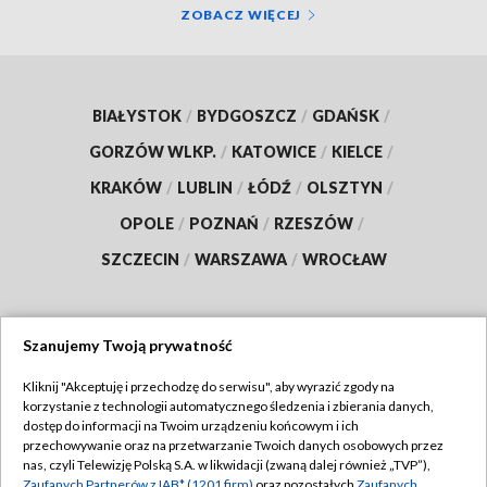
ZOBACZ WIĘCEJ
BIAŁYSTOK
/
BYDGOSZCZ
/
GDAŃSK
/
GORZÓW WLKP.
/
KATOWICE
/
KIELCE
/
KRAKÓW
/
LUBLIN
/
ŁÓDŹ
/
OLSZTYN
/
OPOLE
/
POZNAŃ
/
RZESZÓW
/
SZCZECIN
/
WARSZAWA
/
WROCŁAW
Szanujemy Twoją prywatność
Dołącz do nas:
Kliknij "Akceptuję i przechodzę do serwisu", aby wyrazić zgody na
korzystanie z technologii automatycznego śledzenia i zbierania danych,
TVP
dostęp do informacji na Twoim urządzeniu końcowym i ich
Abonament TVP
przechowywanie oraz na przetwarzanie Twoich danych osobowych przez
Regulamin TVP
nas, czyli Telewizję Polską S.A. w likwidacji (zwaną dalej również „TVP”),
Emisja w TVP
Polityka prywatności
Zaufanych Partnerów z IAB* (1201 firm)
oraz pozostałych
Zaufanych