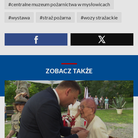
#centralne muzeum pożarnictwa w mysłowicach
#wystawa
#straż pożarna
#wozy strażackie
ZOBACZ TAKŻE