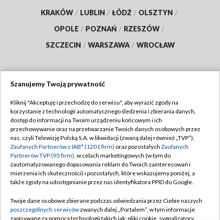
KRAKÓW
/
LUBLIN
/
ŁÓDŹ
/
OLSZTYN
/
OPOLE
/
POZNAŃ
/
RZESZÓW
/
SZCZECIN
/
WARSZAWA
/
WROCŁAW
Szanujemy Twoją prywatność
Dołącz do nas:
Kliknij "Akceptuję i przechodzę do serwisu", aby wyrazić zgody na
korzystanie z technologii automatycznego śledzenia i zbierania danych,
TVP
dostęp do informacji na Twoim urządzeniu końcowym i ich
Abonament TVP
przechowywanie oraz na przetwarzanie Twoich danych osobowych przez
Regulamin TVP
nas, czyli Telewizję Polską S.A. w likwidacji (zwaną dalej również „TVP”),
Emisja w TVP
Polityka prywatności
Zaufanych Partnerów z IAB* (1201 firm)
oraz pozostałych
Zaufanych
Partnerów TVP (93 firm)
, w celach marketingowych (w tym do
Centrum informacji TVP
Moje zgody
zautomatyzowanego dopasowania reklam do Twoich zainteresowań i
mierzenia ich skuteczności) i pozostałych, które wskazujemy poniżej, a
Naziemna Telewizja Cyfrowa
Pomoc
także zgody na udostępnianie przez nas identyfikatora PPID do Google.
Sklep TVP
Biuro reklamy
Twoje dane osobowe zbierane podczas odwiedzania przez Ciebie naszych
Rada Programowa
Kontakt
poszczególnych serwisów
zwanych dalej „Portalem”, w tym informacje
zapisywane za pomocą technologii takich jak: pliki cookie, sygnalizatory