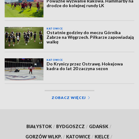
Poważne wyzwanie Rakowa. Hammarby na
drodze do kolejnej rundy LK
KATOWICE
Ostatnie godziny do meczu Górnika
Zabrze na Węgrzech. Piłkarze zapowiadają
walkę
KATOWICE
Do Krynicy przez Ostrawę. Hokejowa
kadra do lat 20 zaczyna sezon
ZOBACZ WIĘCEJ
BIAŁYSTOK
/
BYDGOSZCZ
/
GDAŃSK
/
GORZÓW WLKP.
/
KATOWICE
/
KIELCE
/