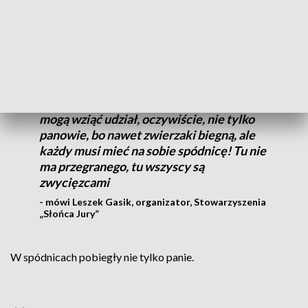
specjalnie namawiać.
Mieliśmy dużo różnych pretensji od
panów, że oni by też chcieli wziąć udział,
więc panie zdecydowały, że panowie
mogą wziąć udział, oczywiście, nie tylko
panowie, bo nawet zwierzaki biegną, ale
każdy musi mieć na sobie spódnicę! Tu nie
ma przegranego, tu wszyscy są
zwycięzcami
- mówi Leszek Gasik, organizator, Stowarzyszenia
„Słońca Jury”
W spódnicach pobiegły nie tylko panie.