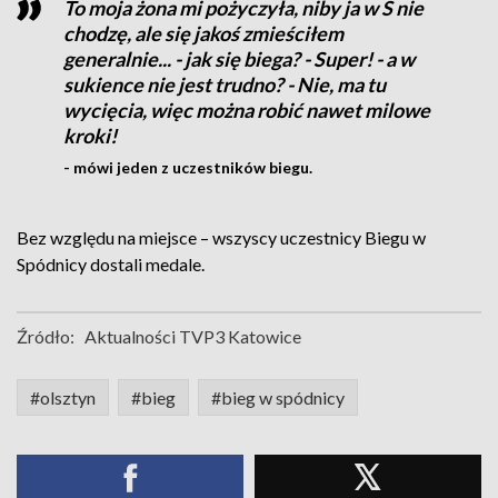
To moja żona mi pożyczyła, niby ja w S nie
chodzę, ale się jakoś zmieściłem
generalnie... - jak się biega? - Super! - a w
sukience nie jest trudno? - Nie, ma tu
wycięcia, więc można robić nawet milowe
kroki!
- mówi jeden z uczestników biegu.
Bez względu na miejsce – wszyscy uczestnicy Biegu w
Spódnicy dostali medale.
Źródło:
Aktualności TVP3 Katowice
#olsztyn
#bieg
#bieg w spódnicy