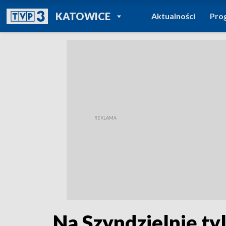
POWRÓT DO
KATOWICE
Aktualności
Pro
TVP REGIONY
Na Szyndzielnię ty