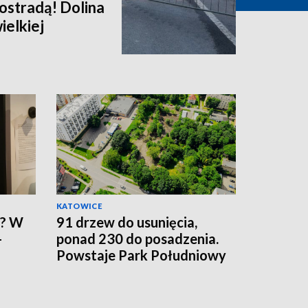
kostradą! Dolina
ielkiej
KATOWICE
h? W
91 drzew do usunięcia,
-
ponad 230 do posadzenia.
Powstaje Park Południowy
w Gliwicach