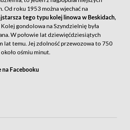
h. Od roku 1953 można wjechać na
jstarsza tego typu kolej linowa w Beskidach,
. Kolej gondolowa na Szyndzielnię była
a. W połowie lat dziewięćdziesiątych
em lat temu. Jej zdolność przewozowa to 750
 około ośmiu minut.
e na Facebooku