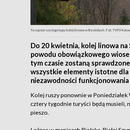
To najstarsza tego typu kolej linowa w Beskidach. Fot. TVP3 Kato
Do 20 kwietnia, kolej linowa na
powodu obowiązkowego wiosen
tym czasie zostaną sprawdzone
wszystkie elementy istotne dla
niezawodności funkcjonowania
Kolej ruszy ponownie w Poniedziałek 
cztery tygodnie turyści będą musieli, 
pieszo.
Leżąca w granicach Bielska-Białej Szyn