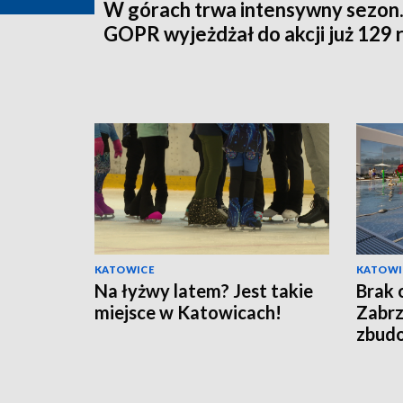
W górach trwa intensywny sezon
GOPR wyjeżdżał do akcji już 129 
KATOWICE
KATOWI
Na łyżwy latem? Jest takie
Brak 
miejsce w Katowicach!
Zabrz
zbud
zewn