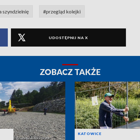
a szyndzielnię
#przegląd kolejki
UDOSTĘPNIJ NA X
ZOBACZ TAKŻE
KATOWICE