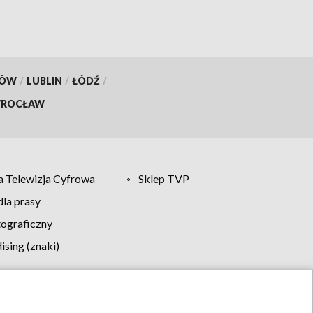
KÓW
/
LUBLIN
/
ŁÓDŹ
/
ROCŁAW
 Telewizja Cyfrowa
Sklep TVP
la prasy
tograficzny
sing (znaki)