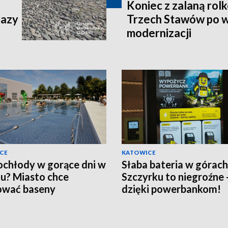
.
Koniec z zalaną rol
razy
Trzech Stawów po w
modernizacji
CE
KATOWICE
ochłody w gorące dni w
Słaba bateria w górac
u? Miasto chce
Szczyrku to niegroźne 
ować baseny
dzięki powerbankom!
ętrzne