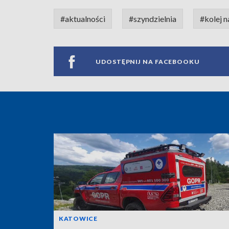
#aktualności
#szyndzielnia
#kolej n
UDOSTĘPNIJ NA FACEBOOKU
KATOWICE