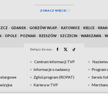
ZOBACZ WIĘCEJ
SZCZ
/
GDAŃSK
/
GORZÓW WLKP.
/
KATOWICE
/
KIELCE
/
KRA
N
/
OPOLE
/
POZNAŃ
/
RZESZÓW
/
SZCZECIN
/
WARSZAWA
/
W
Dołącz do nas:
Centrum informacji TVP
Naziemna
Informacje o nadawcy
Program d
zetargowe
Zgłoś program (ROPAT)
Serwis fo
wizyjna
Kariera w TVP
Merchandi