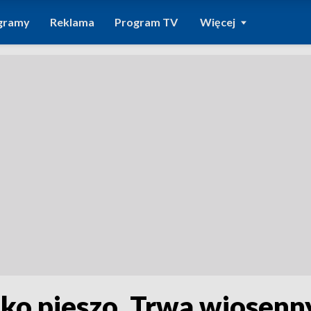
gramy
Reklama
Program TV
Więcej
lko pieszo. Trwa wiosenn