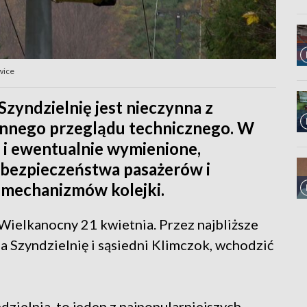
wice
 Szyndzielnię jest nieczynna z
nego przeglądu technicznego. W
 i ewentualnie wymienione,
 bezpieczeństwa pasażerów i
 mechanizmów kolejki.
Wielkanocny 21 kwietnia. Przez najbliższe
na Szyndzielnię i sąsiedni Klimczok, wchodzić
dzielnia, to jeden z najpopularniejszych