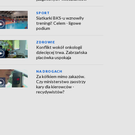
SPORT
Siatkarki BKS-u wznowiły
treningi! Celem - ligowe
podium
ZDROWIE
Konflikt wokół onkologii
dziecięcej trwa. Zabrzańska
placówka uspokaja
NA DROGACH
Za kółkiem mimo zakazów.
Czy ministerstwo zaostrzy
kary dla kierowców -
recydywistów?