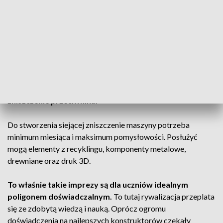
AKTUALNOŚCI, 24.03.2025, GODZ.
18.30
Bitwy odbywają się w specjalnie przystosowanej arenie,
według ściśle określonych zasad.
Dozwolone są młoty, piły,
ostrza i wszystko co pozwoli na jak najszybsze
zniszczenie przeciwnika.
Do stworzenia siejącej zniszczenie maszyny potrzeba
minimum miesiąca i maksimum pomysłowości. Posłużyć
mogą elementy z recyklingu, komponenty metalowe,
drewniane oraz druk 3D.
To właśnie takie imprezy są dla uczniów idealnym
poligonem doświadczalnym.
To tutaj rywalizacja przeplata
się ze zdobytą wiedzą i nauką. Oprócz ogromu
doświadczenia na najlepszych konstruktorów czekały