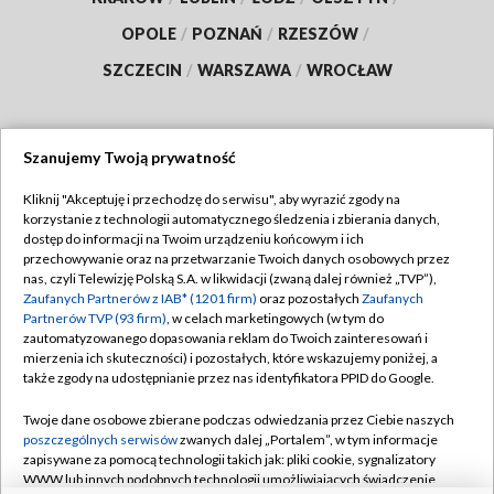
OPOLE
/
POZNAŃ
/
RZESZÓW
/
SZCZECIN
/
WARSZAWA
/
WROCŁAW
Szanujemy Twoją prywatność
Dołącz do nas:
Kliknij "Akceptuję i przechodzę do serwisu", aby wyrazić zgody na
korzystanie z technologii automatycznego śledzenia i zbierania danych,
TVP
dostęp do informacji na Twoim urządzeniu końcowym i ich
Abonament TVP
przechowywanie oraz na przetwarzanie Twoich danych osobowych przez
Regulamin TVP
nas, czyli Telewizję Polską S.A. w likwidacji (zwaną dalej również „TVP”),
Emisja w TVP
Polityka prywatności
Zaufanych Partnerów z IAB* (1201 firm)
oraz pozostałych
Zaufanych
Partnerów TVP (93 firm)
, w celach marketingowych (w tym do
Centrum informacji TVP
Moje zgody
zautomatyzowanego dopasowania reklam do Twoich zainteresowań i
mierzenia ich skuteczności) i pozostałych, które wskazujemy poniżej, a
Naziemna Telewizja Cyfrowa
Pomoc
także zgody na udostępnianie przez nas identyfikatora PPID do Google.
Sklep TVP
Biuro reklamy
Twoje dane osobowe zbierane podczas odwiedzania przez Ciebie naszych
Rada Programowa
Kontakt
poszczególnych serwisów
zwanych dalej „Portalem”, w tym informacje
zapisywane za pomocą technologii takich jak: pliki cookie, sygnalizatory
System NOS
WWW lub innych podobnych technologii umożliwiających świadczenie