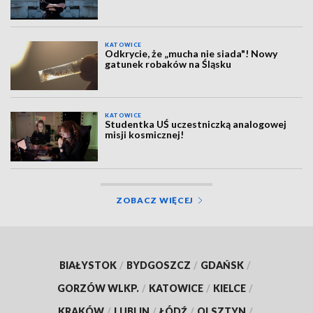
KATOWICE
Odkrycie, że „mucha nie siada"! Nowy
gatunek robaków na Śląsku
KATOWICE
Studentka UŚ uczestniczką analogowej
misji kosmicznej!
ZOBACZ WIĘCEJ
BIAŁYSTOK
/
BYDGOSZCZ
/
GDAŃSK
/
GORZÓW WLKP.
/
KATOWICE
/
KIELCE
/
KRAKÓW
/
LUBLIN
/
ŁÓDŹ
/
OLSZTYN
/