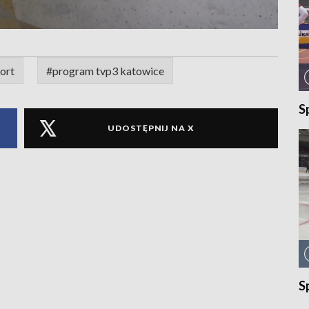
ort
#program tvp3 katowice
S
UDOSTĘPNIJ NA X
S