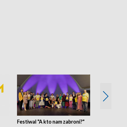
Festiwal "A kto nam zabroni?"
Mikrokosmo