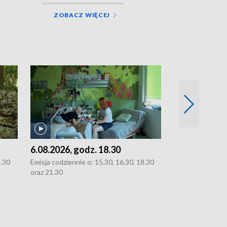
ZOBACZ WIĘCEJ
5.08.2026, g
Emisja codziennie
21.30.
6.08.2026, godz. 18.30
8.30
Emisja codziennie o: 15.30, 16.30, 18.30
oraz 21.30