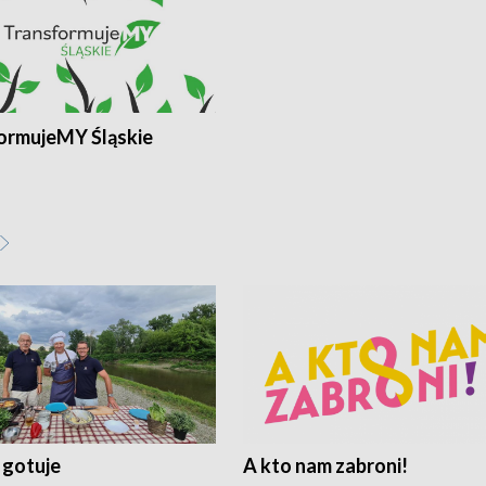
ormujeMY Śląskie
 gotuje
A kto nam zabroni!