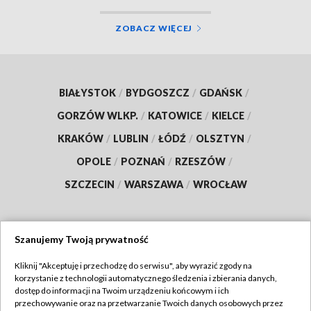
ZOBACZ WIĘCEJ
BIAŁYSTOK
/
BYDGOSZCZ
/
GDAŃSK
/
GORZÓW WLKP.
/
KATOWICE
/
KIELCE
/
KRAKÓW
/
LUBLIN
/
ŁÓDŹ
/
OLSZTYN
/
OPOLE
/
POZNAŃ
/
RZESZÓW
/
SZCZECIN
/
WARSZAWA
/
WROCŁAW
Szanujemy Twoją prywatność
Dołącz do nas:
Kliknij "Akceptuję i przechodzę do serwisu", aby wyrazić zgody na
korzystanie z technologii automatycznego śledzenia i zbierania danych,
TVP
dostęp do informacji na Twoim urządzeniu końcowym i ich
Abonament TVP
przechowywanie oraz na przetwarzanie Twoich danych osobowych przez
Regulamin TVP