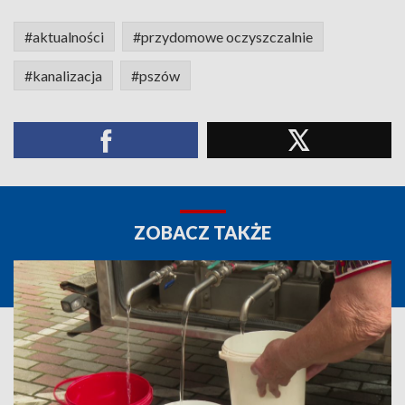
#aktualności
#przydomowe oczyszczalnie
#kanalizacja
#pszów
ZOBACZ TAKŻE