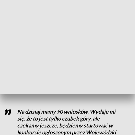
- wyjaśnia Jacek Haweł, zastępca burmistrza
Pszowa.
Przydomowe oczszczalnie pomysłem na brak kanalizacji
Na budowę dodatkowych instalacji i poszerzenie sieci
kanalizacyjnej nie ma jednak środków. Rozwiązaniem mogą
być przydomowe oczyszczalnie. Burmistrz Pszowa
zdecydował się na montaż przydomowej
oczyszczalnivblisko dwa lata temu - teraz zachęca
mieszkańców do budowy podobnych instalacji. W realizacji
inwestycji ma pomóc dofinansowanie.
Na dzisiaj mamy 90 wniosków. Wydaje mi
się, że to jest tylko czubek góry, ale
czekamy jeszcze, będziemy startować w
konkursie ogłoszonym przez Wojewódzki