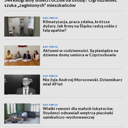
szuka „zaginionych" mieszkańców
KATOWICE
Klimatyzacja, praca zdalna, krótsze
dyżury. Jak firmy na Śląsku radzą sobie z
falą upałów?
KATOWICE
Aktywni w codzienności. Są pieniądze na
dzienne domy seniora w Częstochowie
KATOWICE
Nie żyje Andrzej Morozowski. Dziennikarz
miał 69 lat
KATOWICE
Wielki remont dla małych lokatorów.
Studenci odnawiali wnętrza placówki
opiekuńczo-wychowawczej