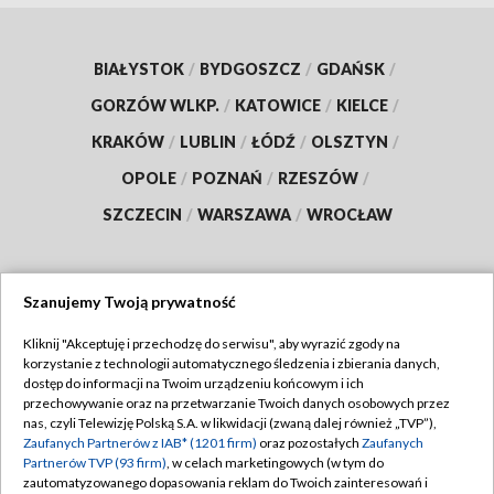
BIAŁYSTOK
/
BYDGOSZCZ
/
GDAŃSK
/
GORZÓW WLKP.
/
KATOWICE
/
KIELCE
/
KRAKÓW
/
LUBLIN
/
ŁÓDŹ
/
OLSZTYN
/
OPOLE
/
POZNAŃ
/
RZESZÓW
/
SZCZECIN
/
WARSZAWA
/
WROCŁAW
Szanujemy Twoją prywatność
Dołącz do nas:
Kliknij "Akceptuję i przechodzę do serwisu", aby wyrazić zgody na
korzystanie z technologii automatycznego śledzenia i zbierania danych,
TVP
dostęp do informacji na Twoim urządzeniu końcowym i ich
Abonament TVP
przechowywanie oraz na przetwarzanie Twoich danych osobowych przez
Regulamin TVP
nas, czyli Telewizję Polską S.A. w likwidacji (zwaną dalej również „TVP”),
Emisja w TVP
Polityka prywatności
Zaufanych Partnerów z IAB* (1201 firm)
oraz pozostałych
Zaufanych
Partnerów TVP (93 firm)
, w celach marketingowych (w tym do
Centrum informacji TVP
Moje zgody
zautomatyzowanego dopasowania reklam do Twoich zainteresowań i