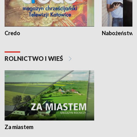
Credo
Nabożeństwa 
ROLNICTWO I WIEŚ
Za miastem