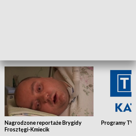
Aktualności sprzed lat
Z historią w tl
INNE
Nagrodzone reportaże Brygidy
Programy TVP
Frosztęgi-Kmiecik