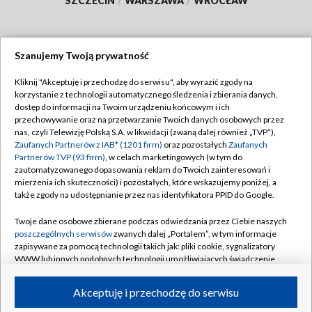
SZCZECIN
/
WARSZAWA
/
WROCŁAW
Szanujemy Twoją prywatność
Dołącz do nas:
Kliknij "Akceptuję i przechodzę do serwisu", aby wyrazić zgody na
korzystanie z technologii automatycznego śledzenia i zbierania danych,
TVP
dostęp do informacji na Twoim urządzeniu końcowym i ich
Abonament TVP
przechowywanie oraz na przetwarzanie Twoich danych osobowych przez
Regulamin TVP
nas, czyli Telewizję Polską S.A. w likwidacji (zwaną dalej również „TVP”),
Emisja w TVP
Polityka prywatności
Zaufanych Partnerów z IAB* (1201 firm)
oraz pozostałych
Zaufanych
Partnerów TVP (93 firm)
, w celach marketingowych (w tym do
Centrum informacji TVP
Moje zgody
zautomatyzowanego dopasowania reklam do Twoich zainteresowań i
mierzenia ich skuteczności) i pozostałych, które wskazujemy poniżej, a
Naziemna Telewizja Cyfrowa
Pomoc
także zgody na udostępnianie przez nas identyfikatora PPID do Google.
Sklep TVP
Biuro reklamy
Twoje dane osobowe zbierane podczas odwiedzania przez Ciebie naszych
Rada Programowa
Kontakt
poszczególnych serwisów
zwanych dalej „Portalem”, w tym informacje
zapisywane za pomocą technologii takich jak: pliki cookie, sygnalizatory
System NOS
WWW lub innych podobnych technologii umożliwiających świadczenie
dopasowanych i bezpiecznych usług, personalizację treści oraz reklam,
Informacje o nadawcy
Kanały
udostępnianie funkcji mediów społecznościowych oraz analizowanie
Akceptuję i przechodzę do serwisu
ruchu w Internecie.
Program dla prasy