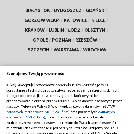
BIAŁYSTOK
/
BYDGOSZCZ
/
GDAŃSK
/
GORZÓW WLKP.
/
KATOWICE
/
KIELCE
/
KRAKÓW
/
LUBLIN
/
ŁÓDŹ
/
OLSZTYN
/
OPOLE
/
POZNAŃ
/
RZESZÓW
/
SZCZECIN
/
WARSZAWA
/
WROCŁAW
Szanujemy Twoją prywatność
Dołącz do nas:
Kliknij "Akceptuję i przechodzę do serwisu", aby wyrazić zgody na
korzystanie z technologii automatycznego śledzenia i zbierania danych,
TVP
dostęp do informacji na Twoim urządzeniu końcowym i ich
Abonament TVP
przechowywanie oraz na przetwarzanie Twoich danych osobowych przez
Regulamin TVP
nas, czyli Telewizję Polską S.A. w likwidacji (zwaną dalej również „TVP”),
Emisja w TVP
Polityka prywatności
Zaufanych Partnerów z IAB* (1201 firm)
oraz pozostałych
Zaufanych
Partnerów TVP (93 firm)
, w celach marketingowych (w tym do
Centrum informacji TVP
Moje zgody
zautomatyzowanego dopasowania reklam do Twoich zainteresowań i
mierzenia ich skuteczności) i pozostałych, które wskazujemy poniżej, a
Naziemna Telewizja Cyfrowa
Pomoc
także zgody na udostępnianie przez nas identyfikatora PPID do Google.