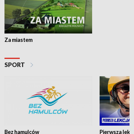
Za miastem
SPORT
Bez hamulców
Pierwsza lekc