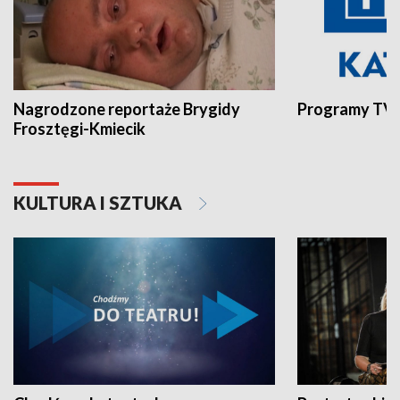
Nagrodzone reportaże Brygidy
Programy TVP
Frosztęgi-Kmiecik
KULTURA I SZTUKA