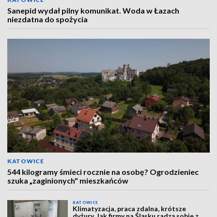
Sanepid wydał pilny komunikat. Woda w Łazach
niezdatna do spożycia
KATOWICE
544 kilogramy śmieci rocznie na osobę? Ogrodzieniec
szuka „zaginionych" mieszkańców
KATOWICE
Klimatyzacja, praca zdalna, krótsze
dyżury. Jak firmy na Śląsku radzą sobie z