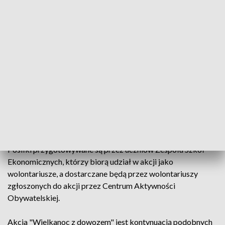
z pomocy mogą zgłaszać się telefonicznie pod numerem
668 573 952, w godzinach 10.00-15.00.
W tym samym
czasie przyjmowane są również zgłoszenia dotyczące innych
osób, które wymagają wsparcia, a nie mogą zarejestrować się
samodzielnie.
Pomoc jest skierowana do osób samotnych, seniorów oraz
mieszkańców Dąbrowy Górniczej w trudnej sytuacji
finansowej. Akcja organizowana jest przez Centrum
Aktywności Obywatelskiej we współpracy z dąbrowskim
samorządem.
Posiłki przygotowywane są przez uczniów Zespołu Szkół
Ekonomicznych, którzy biorą udział w akcji jako
wolontariusze, a dostarczane będą przez wolontariuszy
zgłoszonych do akcji przez Centrum Aktywności
Obywatelskiej.
Akcja "Wielkanoc z dowozem" jest kontynuacją podobnych