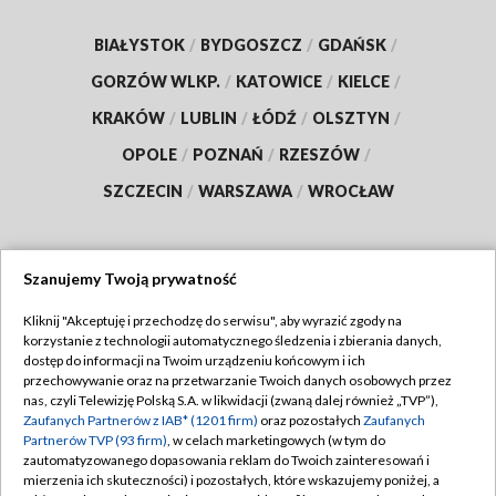
BIAŁYSTOK
/
BYDGOSZCZ
/
GDAŃSK
/
GORZÓW WLKP.
/
KATOWICE
/
KIELCE
/
KRAKÓW
/
LUBLIN
/
ŁÓDŹ
/
OLSZTYN
/
OPOLE
/
POZNAŃ
/
RZESZÓW
/
SZCZECIN
/
WARSZAWA
/
WROCŁAW
Szanujemy Twoją prywatność
Dołącz do nas:
Kliknij "Akceptuję i przechodzę do serwisu", aby wyrazić zgody na
korzystanie z technologii automatycznego śledzenia i zbierania danych,
TVP
dostęp do informacji na Twoim urządzeniu końcowym i ich
Abonament TVP
przechowywanie oraz na przetwarzanie Twoich danych osobowych przez
Regulamin TVP
nas, czyli Telewizję Polską S.A. w likwidacji (zwaną dalej również „TVP”),
Emisja w TVP
Polityka prywatności
Zaufanych Partnerów z IAB* (1201 firm)
oraz pozostałych
Zaufanych
Partnerów TVP (93 firm)
, w celach marketingowych (w tym do
Centrum informacji TVP
Moje zgody
zautomatyzowanego dopasowania reklam do Twoich zainteresowań i
mierzenia ich skuteczności) i pozostałych, które wskazujemy poniżej, a
Naziemna Telewizja Cyfrowa
Pomoc