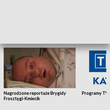
Aktualności sprzed lat
Z historią w tl
INNE
Nagrodzone reportaże Brygidy
Programy TVP
Frosztęgi-Kmiecik