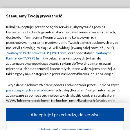
Szanujemy Twoją prywatność
Dołącz do nas:
Kliknij "Akceptuję i przechodzę do serwisu", aby wyrazić zgody na
korzystanie z technologii automatycznego śledzenia i zbierania danych,
TVP
dostęp do informacji na Twoim urządzeniu końcowym i ich
Abonament TVP
przechowywanie oraz na przetwarzanie Twoich danych osobowych przez
Regulamin TVP
nas, czyli Telewizję Polską S.A. w likwidacji (zwaną dalej również „TVP”),
Emisja w TVP
Polityka prywatności
Zaufanych Partnerów z IAB* (1201 firm)
oraz pozostałych
Zaufanych
Partnerów TVP (93 firm)
, w celach marketingowych (w tym do
Centrum informacji TVP
Moje zgody
zautomatyzowanego dopasowania reklam do Twoich zainteresowań i
mierzenia ich skuteczności) i pozostałych, które wskazujemy poniżej, a
Naziemna Telewizja Cyfrowa
Pomoc
także zgody na udostępnianie przez nas identyfikatora PPID do Google.
Sklep TVP
Biuro reklamy
Twoje dane osobowe zbierane podczas odwiedzania przez Ciebie naszych
Rada Programowa
Kontakt
poszczególnych serwisów
zwanych dalej „Portalem”, w tym informacje
zapisywane za pomocą technologii takich jak: pliki cookie, sygnalizatory
System NOS
WWW lub innych podobnych technologii umożliwiających świadczenie
dopasowanych i bezpiecznych usług, personalizację treści oraz reklam,
Informacje o nadawcy
Kanały
udostępnianie funkcji mediów społecznościowych oraz analizowanie
Akceptuję i przechodzę do serwisu
ruchu w Internecie.
Program dla prasy
©2026 Telewizja Polska S.A. w likwidacji
Biuro Reklamy
Twoje dane osobowe zbierane podczas odwiedzania przez Ciebie
Ustawienia zaawansowane