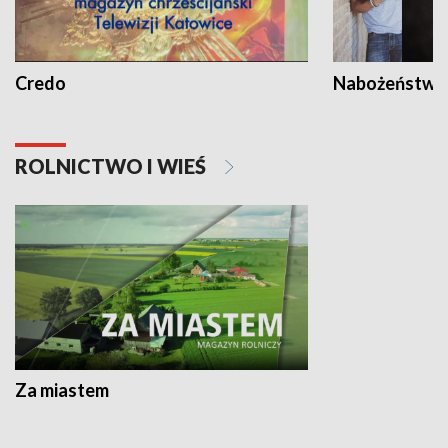
Credo
Nabożeństwa 
ROLNICTWO I WIEŚ
Za miastem